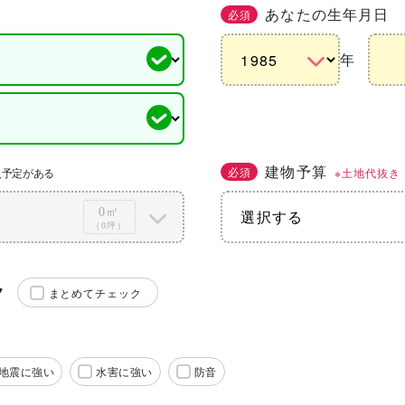
あなたの生年月日
必須
年
建物予算
必須
※土地代抜き
入予定がある
0㎡
（0坪）
ク
まとめてチェック
地震に強い
水害に強い
防音