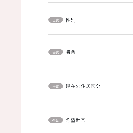
性別
任意
職業
任意
現在の住居区分
任意
希望世帯
任意