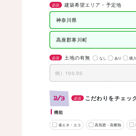
建築希望エリア・予定地
必須
土地の有無
必須
なし
あり
購
こだわりをチェッ
2/3
必須
機能
省エネ・エコ
高気密・高断熱