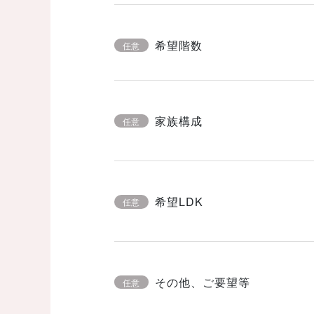
希望階数
任意
家族構成
任意
希望LDK
任意
その他、ご要望等
任意