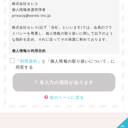
株式会社セレス
個人情報保護管理者
privacy@ceres-inc.jp
株式会社セレス(以下「当社」といいます)では、会員のプラ
イバシーを尊重し、個人情報の取り扱いに関して以下のよう
な指針を定め、それに従ってその保護に努めております。
個人情報の利用目的
「
利用規約
」と「個人情報の取り扱いについて」に
ご提供いただきました個人情報は、以下のためにのみ利用い
同意する
たします。
・お問い合わせに対する回答及び資料送付のご連絡
未入力の項目があります
・当社のお客様向けサービスの提供
・本人確認
前のページに戻る
・サービスの開発・改善のための分析
・サービスに関する広告の効果測定
個人情報の取得・利用・提供・委託
（1）個人情報の取得に際しては、利用目的、取扱い範囲を明