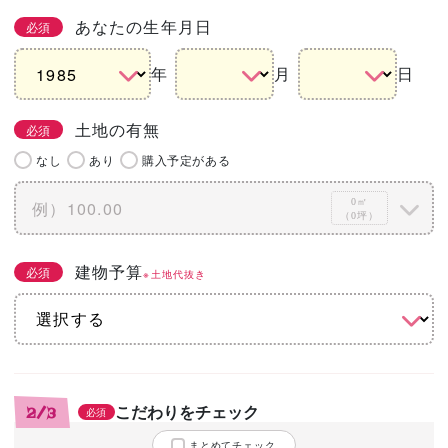
あなたの生年月日
必須
年
月
日
土地の有無
必須
なし
あり
購入予定がある
0㎡
（0坪）
建物予算
必須
※土地代抜き
こだわりをチェック
2/3
必須
まとめてチェック