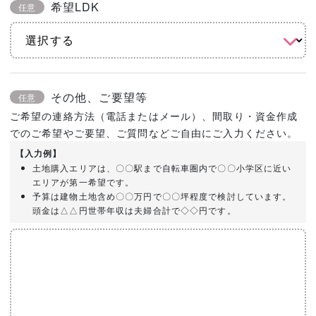
希望LDK
任意
その他、ご要望等
任意
ご希望の連絡方法（電話またはメール）、間取り・資金作成
でのご希望やご要望、ご質問などご自由にご入力ください。
【入力例】
土地購入エリアは、〇〇駅まで自転車圏内で〇〇小学区に近い
エリアが第一希望です。
予算は建物土地含め〇〇万円で〇〇坪程度で検討しています。
頭金は△△円世帯年収は夫婦合計で◇◇円です。