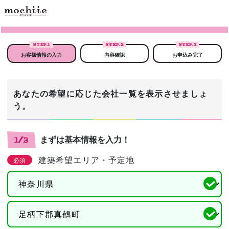
STEP.
1
STEP.
2
STEP.
3
お客様情報の入力
内容確認
お申込み完了
あなたの希望に応じた会社一覧を表示させましょ
う。
まずは基本情報を入力！
1/3
建築希望エリア・予定地
必須