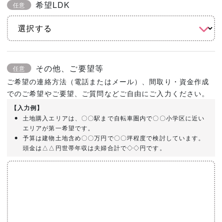
希望LDK
任意
その他、ご要望等
任意
ご希望の連絡方法（電話またはメール）、間取り・資金作成
でのご希望やご要望、ご質問などご自由にご入力ください。
【入力例】
土地購入エリアは、〇〇駅まで自転車圏内で〇〇小学区に近い
エリアが第一希望です。
予算は建物土地含め〇〇万円で〇〇坪程度で検討しています。
頭金は△△円世帯年収は夫婦合計で◇◇円です。