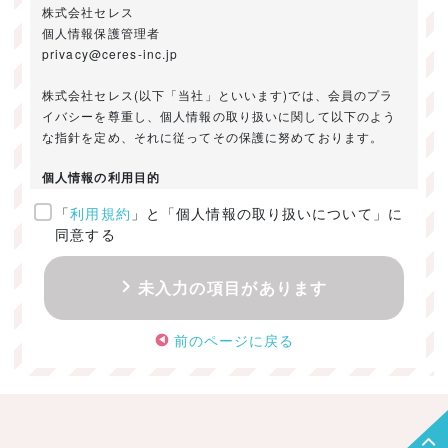
株式会社セレス
個人情報保護管理者
privacy@ceres-inc.jp
株式会社セレス(以下「当社」といいます)では、会員のプラ
イバシーを尊重し、個人情報の取り扱いに関して以下のよう
な指針を定め、それに従ってその保護に努めております。
個人情報の利用目的
「
利用規約
」と「個人情報の取り扱いについて」に
ご提供いただきました個人情報は、以下のためにのみ利用い
同意する
たします。
・お問い合わせに対する回答及び資料送付のご連絡
未入力の項目があります
・当社のお客様向けサービスの提供
・本人確認
前のページに戻る
・サービスの開発・改善のための分析
・サービスに関する広告の効果測定
個人情報の取得・利用・提供・委託
（1）個人情報の取得に際しては、利用目的、取扱い範囲を明