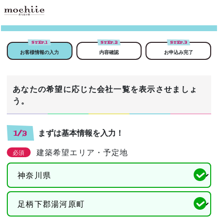
STEP.
1
STEP.
2
STEP.
3
お客様情報の入力
内容確認
お申込み完了
あなたの希望に応じた会社一覧を表示させましょ
う。
まずは基本情報を入力！
1/3
建築希望エリア・予定地
必須