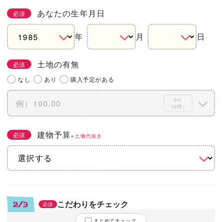
あなたの生年月日
必須
年
月
日
土地の有無
必須
なし
あり
購入予定がある
0㎡
（0坪）
建物予算
必須
※土地代抜き
こだわりをチェック
2/3
必須
まとめてチェック