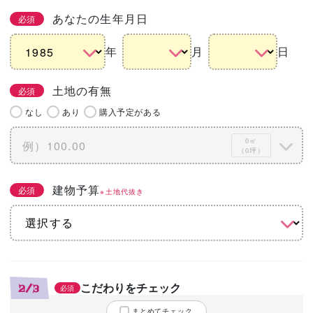
あなたの生年月日
必須
年
月
日
土地の有無
必須
なし
あり
購入予定がある
0㎡
（0坪）
建物予算
必須
※土地代抜き
こだわりをチェック
2/3
必須
まとめてチェック