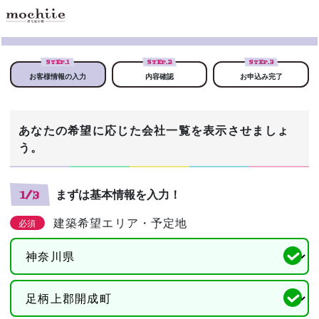
STEP.
1
STEP.
2
STEP.
3
お客様情報の入力
内容確認
お申込み完了
あなたの希望に応じた会社一覧を表示させましょ
う。
まずは基本情報を入力！
1/3
建築希望エリア・予定地
必須