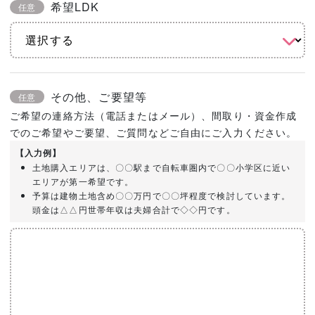
希望LDK
任意
その他、ご要望等
任意
ご希望の連絡方法（電話またはメール）、間取り・資金作成
でのご希望やご要望、ご質問などご自由にご入力ください。
【入力例】
土地購入エリアは、〇〇駅まで自転車圏内で〇〇小学区に近い
エリアが第一希望です。
予算は建物土地含め〇〇万円で〇〇坪程度で検討しています。
頭金は△△円世帯年収は夫婦合計で◇◇円です。