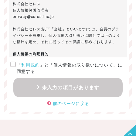
株式会社セレス
個人情報保護管理者
privacy@ceres-inc.jp
株式会社セレス(以下「当社」といいます)では、会員のプラ
イバシーを尊重し、個人情報の取り扱いに関して以下のよう
な指針を定め、それに従ってその保護に努めております。
個人情報の利用目的
「
利用規約
」と「個人情報の取り扱いについて」に
ご提供いただきました個人情報は、以下のためにのみ利用い
同意する
たします。
・お問い合わせに対する回答及び資料送付のご連絡
未入力の項目があります
・当社のお客様向けサービスの提供
・本人確認
前のページに戻る
・サービスの開発・改善のための分析
・サービスに関する広告の効果測定
個人情報の取得・利用・提供・委託
（1）個人情報の取得に際しては、利用目的、取扱い範囲を明