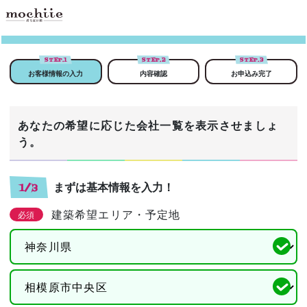
STEP.
1
STEP.
2
STEP.
3
お客様情報の入力
内容確認
お申込み完了
あなたの希望に応じた会社一覧を表示させましょ
う。
まずは基本情報を入力！
1/3
建築希望エリア・予定地
必須