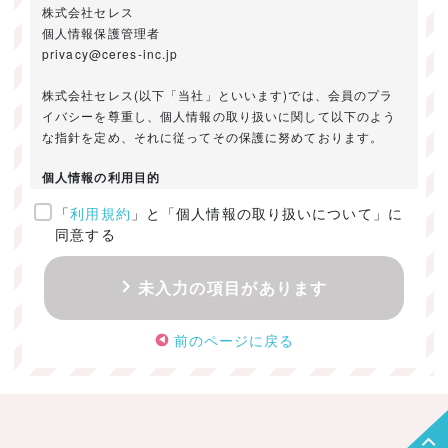
株式会社セレス
個人情報保護管理者
privacy@ceres-inc.jp
株式会社セレス(以下「当社」といいます)では、会員のプラ
イバシーを尊重し、個人情報の取り扱いに関して以下のよう
な指針を定め、それに従ってその保護に努めております。
個人情報の利用目的
「
利用規約
」と「個人情報の取り扱いについて」に
ご提供いただきました個人情報は、以下のためにのみ利用い
同意する
たします。
・お問い合わせに対する回答及び資料送付のご連絡
未入力の項目があります
・当社のお客様向けサービスの提供
・本人確認
前のページに戻る
・サービスの開発・改善のための分析
・サービスに関する広告の効果測定
個人情報の取得・利用・提供・委託
（1）個人情報の取得に際しては、利用目的、取扱い範囲を明