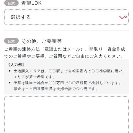
希望LDK
任意
その他、ご要望等
任意
ご希望の連絡方法（電話またはメール）、間取り・資金作成
でのご希望やご要望、ご質問などご自由にご入力ください。
【入力例】
土地購入エリアは、〇〇駅まで自転車圏内で〇〇小学区に近い
エリアが第一希望です。
予算は建物土地含め〇〇万円で〇〇坪程度で検討しています。
頭金は△△円世帯年収は夫婦合計で◇◇円です。