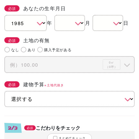
あなたの生年月日
必須
年
月
日
土地の有無
必須
なし
あり
購入予定がある
0㎡
（0坪）
建物予算
必須
※土地代抜き
こだわりをチェック
2/3
必須
まとめてチェック