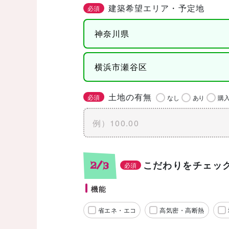
建築希望エリア・予定地
必須
土地の有無
必須
なし
あり
購
こだわりをチェッ
2/3
必須
機能
省エネ・エコ
高気密・高断熱