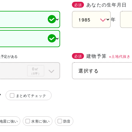
あなたの生年月日
必須
年
建物予算
必須
※土地代抜き
入予定がある
0㎡
（0坪）
ク
まとめてチェック
地震に強い
水害に強い
防音