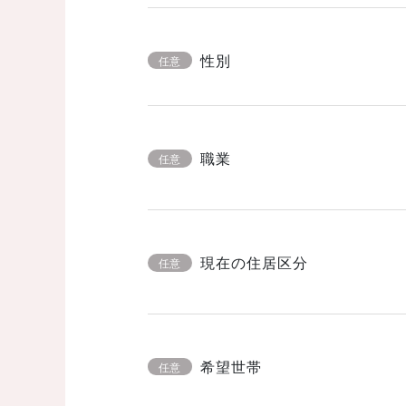
性別
任意
職業
任意
現在の住居区分
任意
希望世帯
任意