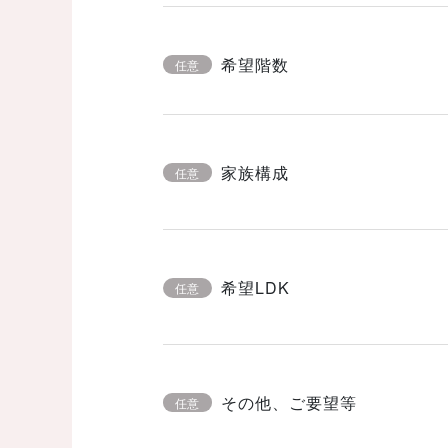
希望階数
任意
家族構成
任意
希望LDK
任意
その他、ご要望等
任意