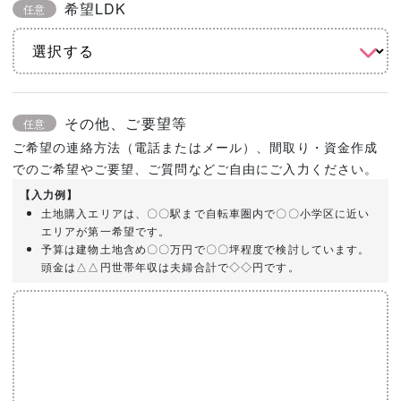
希望LDK
任意
その他、ご要望等
任意
ご希望の連絡方法（電話またはメール）、間取り・資金作成
でのご希望やご要望、ご質問などご自由にご入力ください。
【入力例】
土地購入エリアは、〇〇駅まで自転車圏内で〇〇小学区に近い
エリアが第一希望です。
予算は建物土地含め〇〇万円で〇〇坪程度で検討しています。
頭金は△△円世帯年収は夫婦合計で◇◇円です。