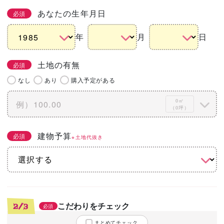
あなたの生年月日
必須
年
月
日
土地の有無
必須
なし
あり
購入予定がある
0㎡
（0坪）
建物予算
必須
※土地代抜き
こだわりをチェック
2/3
必須
まとめてチェック