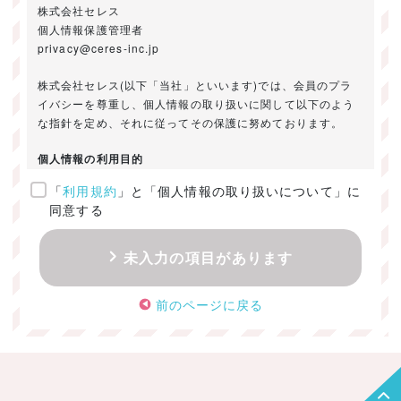
株式会社セレス
個人情報保護管理者
privacy@ceres-inc.jp
株式会社セレス(以下「当社」といいます)では、会員のプラ
イバシーを尊重し、個人情報の取り扱いに関して以下のよう
な指針を定め、それに従ってその保護に努めております。
個人情報の利用目的
「
利用規約
」と「個人情報の取り扱いについて」に
ご提供いただきました個人情報は、以下のためにのみ利用い
同意する
たします。
・お問い合わせに対する回答及び資料送付のご連絡
未入力の項目があります
・当社のお客様向けサービスの提供
・本人確認
前のページに戻る
・サービスの開発・改善のための分析
・サービスに関する広告の効果測定
個人情報の取得・利用・提供・委託
（1）個人情報の取得に際しては、利用目的、取扱い範囲を明