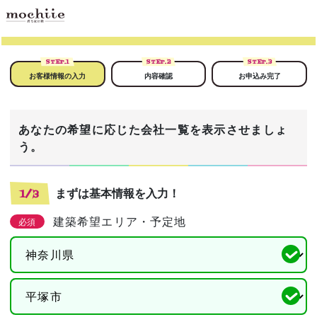
STEP.
1
STEP.
2
STEP.
3
お客様情報の入力
内容確認
お申込み完了
あなたの希望に応じた会社一覧を表示させましょ
う。
まずは基本情報を入力！
1/3
建築希望エリア・予定地
必須