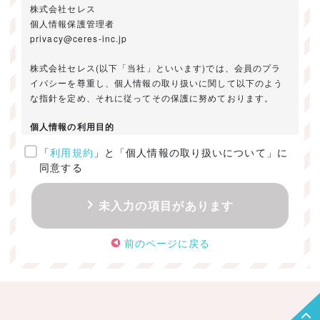
株式会社セレス
個人情報保護管理者
privacy@ceres-inc.jp
株式会社セレス(以下「当社」といいます)では、会員のプラ
イバシーを尊重し、個人情報の取り扱いに関して以下のよう
な指針を定め、それに従ってその保護に努めております。
個人情報の利用目的
「
利用規約
」と「個人情報の取り扱いについて」に
ご提供いただきました個人情報は、以下のためにのみ利用い
同意する
たします。
・お問い合わせに対する回答及び資料送付のご連絡
未入力の項目があります
・当社のお客様向けサービスの提供
・本人確認
前のページに戻る
・サービスの開発・改善のための分析
・サービスに関する広告の効果測定
個人情報の取得・利用・提供・委託
（1）個人情報の取得に際しては、利用目的、取扱い範囲を明