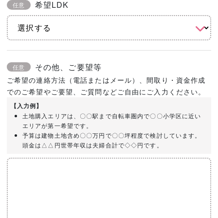
希望LDK
任意
その他、ご要望等
任意
ご希望の連絡方法（電話またはメール）、間取り・資金作成
でのご希望やご要望、ご質問などご自由にご入力ください。
【入力例】
土地購入エリアは、〇〇駅まで自転車圏内で〇〇小学区に近い
エリアが第一希望です。
予算は建物土地含め〇〇万円で〇〇坪程度で検討しています。
頭金は△△円世帯年収は夫婦合計で◇◇円です。