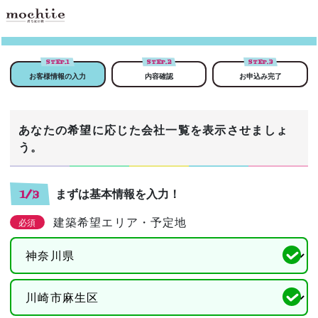
STEP.
1
STEP.
2
STEP.
3
お客様情報の入力
内容確認
お申込み完了
あなたの希望に応じた会社一覧を表示させましょ
う。
まずは基本情報を入力！
1/3
建築希望エリア・予定地
必須