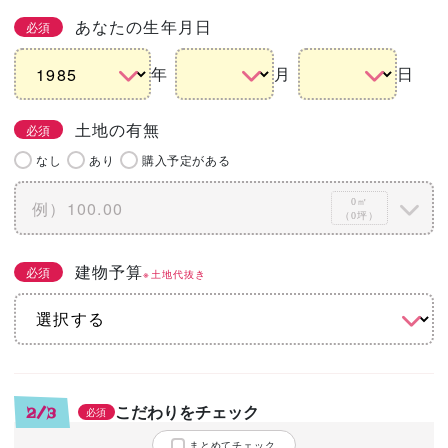
あなたの生年月日
必須
年
月
日
土地の有無
必須
なし
あり
購入予定がある
0㎡
（0坪）
建物予算
必須
※土地代抜き
こだわりをチェック
2/3
必須
まとめてチェック