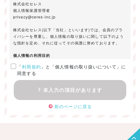
株式会社セレス
個人情報保護管理者
privacy@ceres-inc.jp
株式会社セレス(以下「当社」といいます)では、会員のプラ
イバシーを尊重し、個人情報の取り扱いに関して以下のよう
な指針を定め、それに従ってその保護に努めております。
個人情報の利用目的
「
利用規約
」と「個人情報の取り扱いについて」に
ご提供いただきました個人情報は、以下のためにのみ利用い
同意する
たします。
・お問い合わせに対する回答及び資料送付のご連絡
未入力の項目があります
・当社のお客様向けサービスの提供
・本人確認
前のページに戻る
・サービスの開発・改善のための分析
・サービスに関する広告の効果測定
個人情報の取得・利用・提供・委託
（1）個人情報の取得に際しては、利用目的、取扱い範囲を明