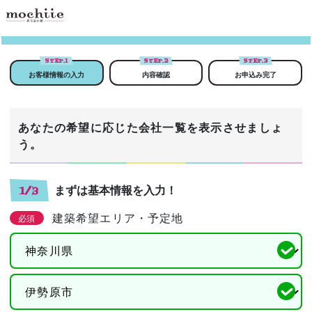
STEP.
1
STEP.
2
STEP.
3
お客様情報の入力
内容確認
お申込み完了
あなたの希望に応じた会社一覧を表示させましょ
う。
まずは基本情報を入力！
1/3
建築希望エリア・予定地
必須