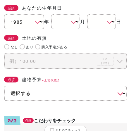
あなたの生年月日
必須
年
月
日
土地の有無
必須
なし
あり
購入予定がある
0㎡
（0坪）
建物予算
必須
※土地代抜き
こだわりをチェック
2/3
必須
まとめてチェック