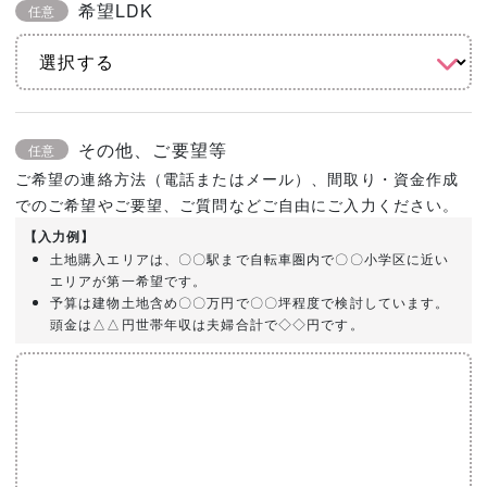
希望LDK
任意
その他、ご要望等
任意
ご希望の連絡方法（電話またはメール）、間取り・資金作成
でのご希望やご要望、ご質問などご自由にご入力ください。
【入力例】
土地購入エリアは、〇〇駅まで自転車圏内で〇〇小学区に近い
エリアが第一希望です。
予算は建物土地含め〇〇万円で〇〇坪程度で検討しています。
頭金は△△円世帯年収は夫婦合計で◇◇円です。