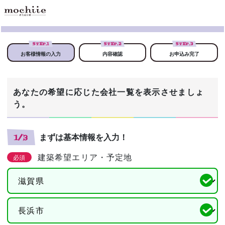
STEP.
1
STEP.
2
STEP.
3
お客様情報の入力
内容確認
お申込み完了
あなたの希望に応じた会社一覧を表示させましょ
う。
まずは基本情報を入力！
1/3
建築希望エリア・予定地
必須