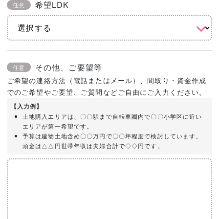
希望LDK
任意
その他、ご要望等
任意
ご希望の連絡方法（電話またはメール）、間取り・資金作成
でのご希望やご要望、ご質問などご自由にご入力ください。
【入力例】
土地購入エリアは、〇〇駅まで自転車圏内で〇〇小学区に近い
エリアが第一希望です。
予算は建物土地含め〇〇万円で〇〇坪程度で検討しています。
頭金は△△円世帯年収は夫婦合計で◇◇円です。