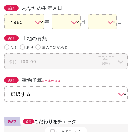
あなたの生年月日
必須
年
月
日
土地の有無
必須
なし
あり
購入予定がある
0㎡
（0坪）
建物予算
必須
※土地代抜き
こだわりをチェック
2/3
必須
まとめてチェック