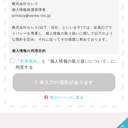
株式会社セレス
個人情報保護管理者
privacy@ceres-inc.jp
株式会社セレス(以下「当社」といいます)では、会員のプラ
イバシーを尊重し、個人情報の取り扱いに関して以下のよう
な指針を定め、それに従ってその保護に努めております。
個人情報の利用目的
「
利用規約
」と「個人情報の取り扱いについて」に
ご提供いただきました個人情報は、以下のためにのみ利用い
同意する
たします。
・お問い合わせに対する回答及び資料送付のご連絡
未入力の項目があります
・当社のお客様向けサービスの提供
・本人確認
前のページに戻る
・サービスの開発・改善のための分析
・サービスに関する広告の効果測定
個人情報の取得・利用・提供・委託
（1）個人情報の取得に際しては、利用目的、取扱い範囲を明