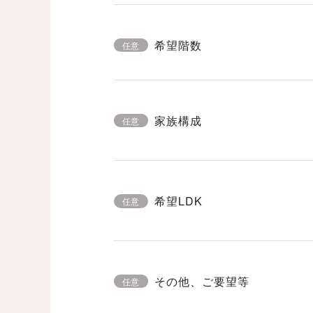
希望階数
任意
家族構成
任意
希望LDK
任意
その他、ご要望等
任意