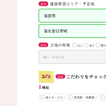
建築希望エリア・予定地
必須
土地の有無
必須
なし
あり
購
こだわりをチェッ
2/3
必須
機能
省エネ・エコ
高気密・高断熱