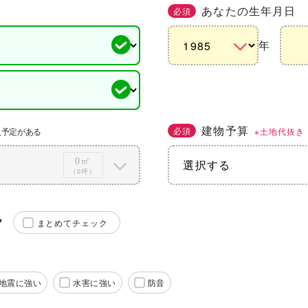
あなたの生年月日
必須
年
建物予算
必須
※土地代抜き
入予定がある
0㎡
（0坪）
ク
まとめてチェック
地震に強い
水害に強い
防音