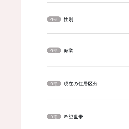
性別
任意
職業
任意
現在の住居区分
任意
希望世帯
任意