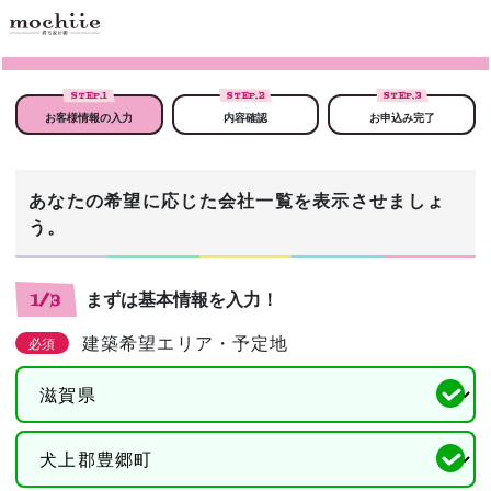
STEP.
1
STEP.
2
STEP.
3
お客様情報の入力
内容確認
お申込み完了
あなたの希望に応じた会社一覧を表示させましょ
う。
まずは基本情報を入力！
1/3
建築希望エリア・予定地
必須