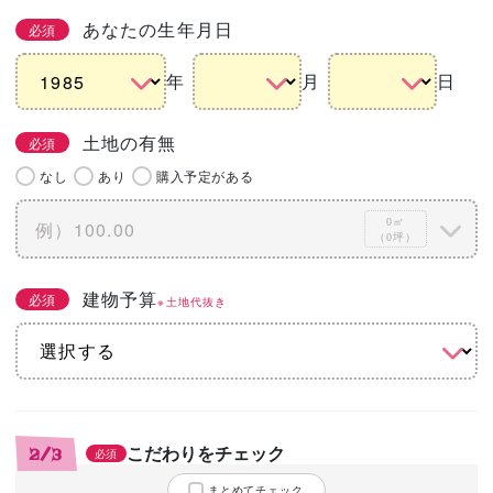
あなたの生年月日
必須
年
月
日
土地の有無
必須
なし
あり
購入予定がある
0㎡
（0坪）
建物予算
必須
※土地代抜き
こだわりをチェック
2/3
必須
まとめてチェック