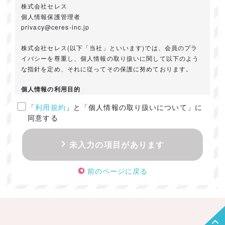
株式会社セレス
個人情報保護管理者
privacy@ceres-inc.jp
株式会社セレス(以下「当社」といいます)では、会員のプラ
イバシーを尊重し、個人情報の取り扱いに関して以下のよう
な指針を定め、それに従ってその保護に努めております。
個人情報の利用目的
「
利用規約
」と「個人情報の取り扱いについて」に
ご提供いただきました個人情報は、以下のためにのみ利用い
同意する
たします。
・お問い合わせに対する回答及び資料送付のご連絡
未入力の項目があります
・当社のお客様向けサービスの提供
・本人確認
前のページに戻る
・サービスの開発・改善のための分析
・サービスに関する広告の効果測定
個人情報の取得・利用・提供・委託
（1）個人情報の取得に際しては、利用目的、取扱い範囲を明