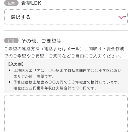
希望LDK
任意
その他、ご要望等
任意
ご希望の連絡方法（電話またはメール）、間取り・資金作成
でのご希望やご要望、ご質問などご自由にご入力ください。
【入力例】
土地購入エリアは、〇〇駅まで自転車圏内で〇〇小学区に近い
エリアが第一希望です。
予算は建物土地含め〇〇万円で〇〇坪程度で検討しています。
頭金は△△円世帯年収は夫婦合計で◇◇円です。