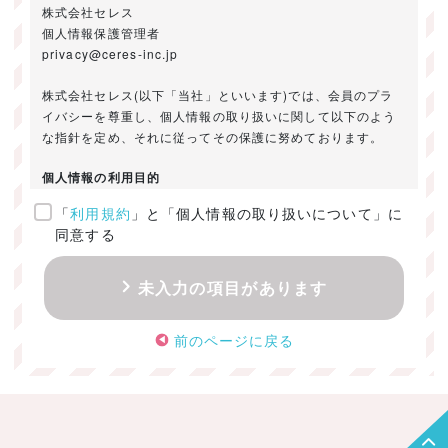
株式会社セレス
個人情報保護管理者
privacy@ceres-inc.jp
株式会社セレス(以下「当社」といいます)では、会員のプラ
イバシーを尊重し、個人情報の取り扱いに関して以下のよう
な指針を定め、それに従ってその保護に努めております。
個人情報の利用目的
「
利用規約
」と「個人情報の取り扱いについて」に
ご提供いただきました個人情報は、以下のためにのみ利用い
同意する
たします。
・お問い合わせに対する回答及び資料送付のご連絡
未入力の項目があります
・当社のお客様向けサービスの提供
・本人確認
前のページに戻る
・サービスの開発・改善のための分析
・サービスに関する広告の効果測定
個人情報の取得・利用・提供・委託
（1）個人情報の取得に際しては、利用目的、取扱い範囲を明