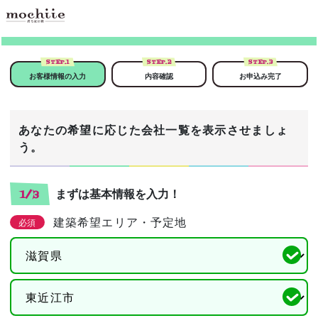
STEP.
1
STEP.
2
STEP.
3
お客様情報の入力
内容確認
お申込み完了
あなたの希望に応じた会社一覧を表示させましょ
う。
まずは基本情報を入力！
1/3
建築希望エリア・予定地
必須