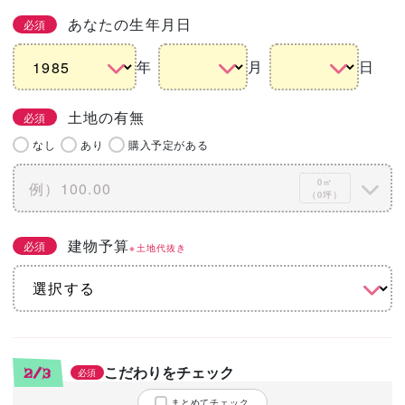
あなたの生年月日
必須
年
月
日
土地の有無
必須
なし
あり
購入予定がある
0㎡
（0坪）
建物予算
必須
※土地代抜き
こだわりをチェック
2/3
必須
まとめてチェック