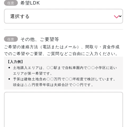
希望LDK
任意
その他、ご要望等
任意
ご希望の連絡方法（電話またはメール）、間取り・資金作成
でのご希望やご要望、ご質問などご自由にご入力ください。
【入力例】
土地購入エリアは、〇〇駅まで自転車圏内で〇〇小学区に近い
エリアが第一希望です。
予算は建物土地含め〇〇万円で〇〇坪程度で検討しています。
頭金は△△円世帯年収は夫婦合計で◇◇円です。