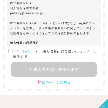
株式会社セレス
個人情報保護管理者
privacy@ceres-inc.jp
株式会社セレス(以下「当社」といいます)では、会員のプラ
イバシーを尊重し、個人情報の取り扱いに関して以下のよう
な指針を定め、それに従ってその保護に努めております。
個人情報の利用目的
「
利用規約
」と「個人情報の取り扱いについて」に
ご提供いただきました個人情報は、以下のためにのみ利用い
同意する
たします。
・お問い合わせに対する回答及び資料送付のご連絡
未入力の項目があります
・当社のお客様向けサービスの提供
・本人確認
前のページに戻る
・サービスの開発・改善のための分析
・サービスに関する広告の効果測定
個人情報の取得・利用・提供・委託
（1）個人情報の取得に際しては、利用目的、取扱い範囲を明