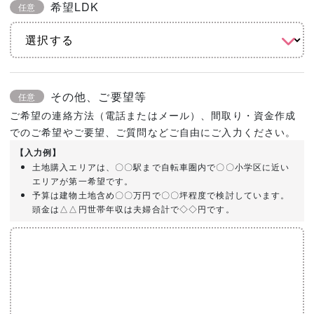
希望LDK
任意
その他、ご要望等
任意
ご希望の連絡方法（電話またはメール）、間取り・資金作成
でのご希望やご要望、ご質問などご自由にご入力ください。
【入力例】
土地購入エリアは、〇〇駅まで自転車圏内で〇〇小学区に近い
エリアが第一希望です。
予算は建物土地含め〇〇万円で〇〇坪程度で検討しています。
頭金は△△円世帯年収は夫婦合計で◇◇円です。