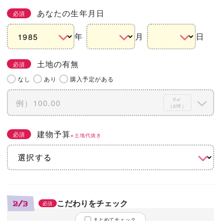
あなたの生年月日
必須
年
月
日
土地の有無
必須
なし
あり
購入予定がある
0㎡
（0坪）
建物予算
必須
※土地代抜き
こだわりをチェック
2/3
必須
まとめてチェック