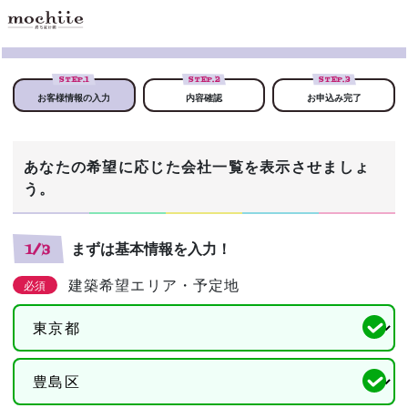
STEP.
1
STEP.
2
STEP.
3
お客様情報の入力
内容確認
お申込み完了
あなたの希望に応じた会社一覧を表示させましょ
う。
まずは基本情報を入力！
1/3
建築希望エリア・予定地
必須