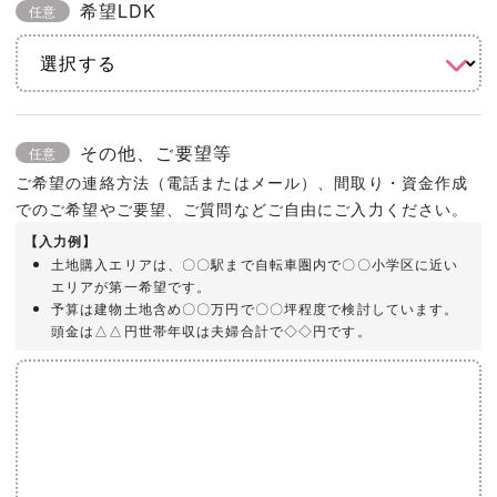
希望LDK
任意
その他、ご要望等
任意
ご希望の連絡方法（電話またはメール）、間取り・資金作成
でのご希望やご要望、ご質問などご自由にご入力ください。
【入力例】
土地購入エリアは、〇〇駅まで自転車圏内で〇〇小学区に近い
エリアが第一希望です。
予算は建物土地含め〇〇万円で〇〇坪程度で検討しています。
頭金は△△円世帯年収は夫婦合計で◇◇円です。