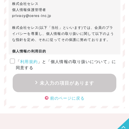
株式会社セレス
個人情報保護管理者
privacy@ceres-inc.jp
株式会社セレス(以下「当社」といいます)では、会員のプラ
イバシーを尊重し、個人情報の取り扱いに関して以下のよう
な指針を定め、それに従ってその保護に努めております。
個人情報の利用目的
「
利用規約
」と「個人情報の取り扱いについて」に
ご提供いただきました個人情報は、以下のためにのみ利用い
同意する
たします。
・お問い合わせに対する回答及び資料送付のご連絡
未入力の項目があります
・当社のお客様向けサービスの提供
・本人確認
前のページに戻る
・サービスの開発・改善のための分析
・サービスに関する広告の効果測定
個人情報の取得・利用・提供・委託
（1）個人情報の取得に際しては、利用目的、取扱い範囲を明