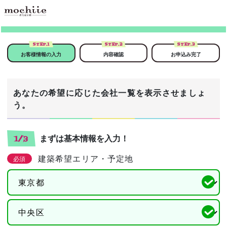
STEP.
1
STEP.
2
STEP.
3
お客様情報の入力
内容確認
お申込み完了
あなたの希望に応じた会社一覧を表示させましょ
う。
まずは基本情報を入力！
1/3
建築希望エリア・予定地
必須