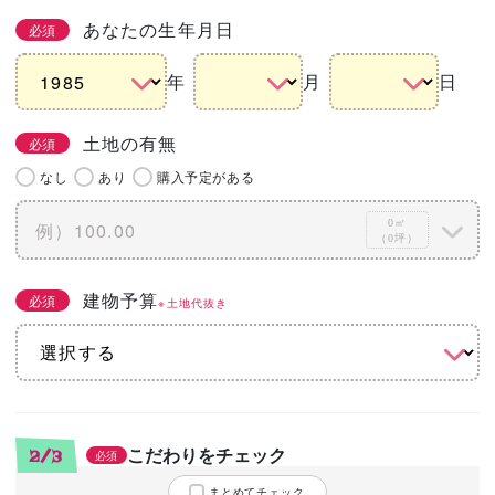
あなたの生年月日
必須
年
月
日
土地の有無
必須
なし
あり
購入予定がある
0㎡
（0坪）
建物予算
必須
※土地代抜き
こだわりをチェック
2/3
必須
まとめてチェック