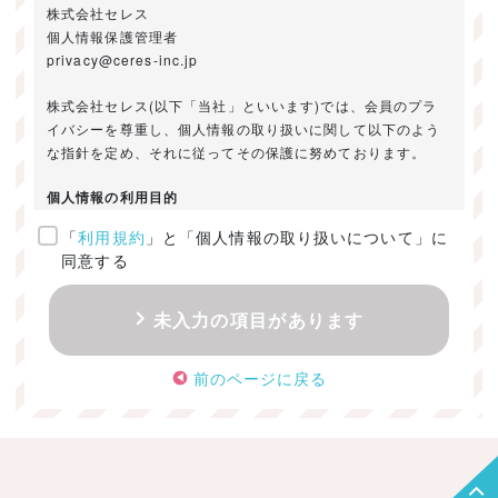
株式会社セレス
個人情報保護管理者
privacy@ceres-inc.jp
株式会社セレス(以下「当社」といいます)では、会員のプラ
イバシーを尊重し、個人情報の取り扱いに関して以下のよう
な指針を定め、それに従ってその保護に努めております。
個人情報の利用目的
「
利用規約
」と「個人情報の取り扱いについて」に
ご提供いただきました個人情報は、以下のためにのみ利用い
同意する
たします。
・お問い合わせに対する回答及び資料送付のご連絡
未入力の項目があります
・当社のお客様向けサービスの提供
・本人確認
前のページに戻る
・サービスの開発・改善のための分析
・サービスに関する広告の効果測定
個人情報の取得・利用・提供・委託
（1）個人情報の取得に際しては、利用目的、取扱い範囲を明