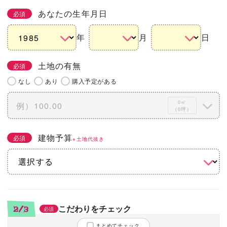
あなたの生年月日
必須
年
月
日
土地の有無
必須
なし
あり
購入予定がある
0㎡
（0坪）
建物予算
必須
※土地代抜き
こだわりをチェック
2/3
必須
まとめてチェック