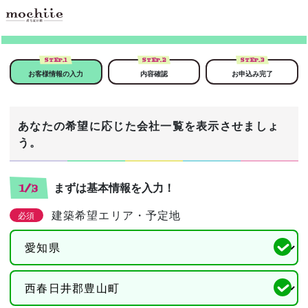
STEP.
1
STEP.
2
STEP.
3
お客様情報の入力
内容確認
お申込み完了
あなたの希望に応じた会社一覧を表示させましょ
う。
まずは基本情報を入力！
1/3
建築希望エリア・予定地
必須