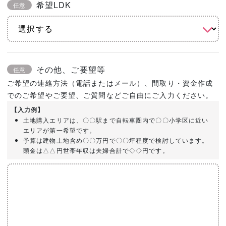
希望LDK
任意
その他、ご要望等
任意
ご希望の連絡方法（電話またはメール）、間取り・資金作成
でのご希望やご要望、ご質問などご自由にご入力ください。
【入力例】
土地購入エリアは、〇〇駅まで自転車圏内で〇〇小学区に近い
エリアが第一希望です。
予算は建物土地含め〇〇万円で〇〇坪程度で検討しています。
頭金は△△円世帯年収は夫婦合計で◇◇円です。