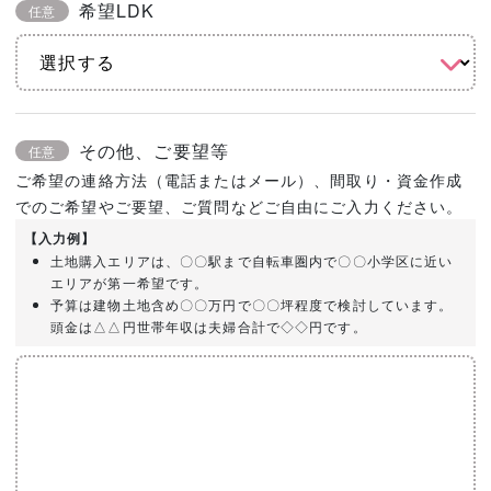
希望LDK
任意
その他、ご要望等
任意
ご希望の連絡方法（電話またはメール）、間取り・資金作成
でのご希望やご要望、ご質問などご自由にご入力ください。
【入力例】
土地購入エリアは、〇〇駅まで自転車圏内で〇〇小学区に近い
エリアが第一希望です。
予算は建物土地含め〇〇万円で〇〇坪程度で検討しています。
頭金は△△円世帯年収は夫婦合計で◇◇円です。