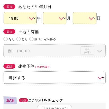
あなたの生年月日
必須
年
月
日
土地の有無
必須
なし
あり
購入予定がある
0㎡
（0坪）
建物予算
必須
※土地代抜き
こだわりをチェック
2/3
必須
まとめてチェック