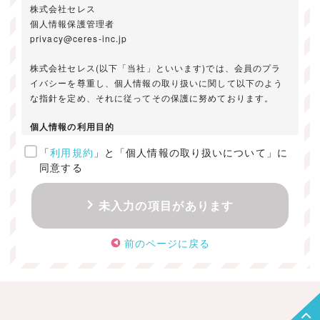
株式会社セレス
個人情報保護管理者
privacy@ceres-inc.jp
株式会社セレス(以下「当社」といいます)では、会員のプラ
イバシーを尊重し、個人情報の取り扱いに関して以下のよう
な指針を定め、それに従ってその保護に努めております。
個人情報の利用目的
「
利用規約
」と「個人情報の取り扱いについて」に
ご提供いただきました個人情報は、以下のためにのみ利用い
同意する
たします。
・お問い合わせに対する回答及び資料送付のご連絡
未入力の項目があります
・当社のお客様向けサービスの提供
・本人確認
前のページに戻る
・サービスの開発・改善のための分析
・サービスに関する広告の効果測定
個人情報の取得・利用・提供・委託
（1）個人情報の取得に際しては、利用目的、取扱い範囲を明