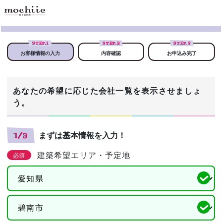
STEP.
1
STEP.
2
STEP.
3
お客様情報の入力
内容確認
お申込み完了
あなたの希望に応じた会社一覧を表示させましょ
う。
まずは基本情報を入力！
1/3
建築希望エリア・予定地
必須