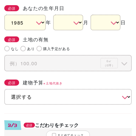
あなたの生年月日
必須
年
月
日
土地の有無
必須
なし
あり
購入予定がある
0㎡
（0坪）
建物予算
必須
※土地代抜き
こだわりをチェック
2/3
必須
まとめてチェック