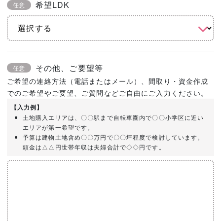
希望LDK
任意
その他、ご要望等
任意
ご希望の連絡方法（電話またはメール）、間取り・資金作成
でのご希望やご要望、ご質問などご自由にご入力ください。
【入力例】
土地購入エリアは、〇〇駅まで自転車圏内で〇〇小学区に近い
エリアが第一希望です。
予算は建物土地含め〇〇万円で〇〇坪程度で検討しています。
頭金は△△円世帯年収は夫婦合計で◇◇円です。