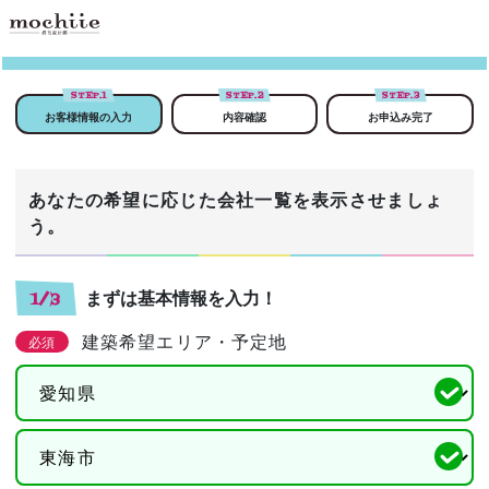
STEP.
1
STEP.
2
STEP.
3
お客様情報の入力
内容確認
お申込み完了
あなたの希望に応じた会社一覧を表示させましょ
う。
まずは基本情報を入力！
1/3
建築希望エリア・予定地
必須