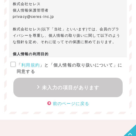
株式会社セレス
個人情報保護管理者
privacy@ceres-inc.jp
株式会社セレス(以下「当社」といいます)では、会員のプラ
イバシーを尊重し、個人情報の取り扱いに関して以下のよう
な指針を定め、それに従ってその保護に努めております。
個人情報の利用目的
「
利用規約
」と「個人情報の取り扱いについて」に
ご提供いただきました個人情報は、以下のためにのみ利用い
同意する
たします。
・お問い合わせに対する回答及び資料送付のご連絡
未入力の項目があります
・当社のお客様向けサービスの提供
・本人確認
前のページに戻る
・サービスの開発・改善のための分析
・サービスに関する広告の効果測定
個人情報の取得・利用・提供・委託
（1）個人情報の取得に際しては、利用目的、取扱い範囲を明