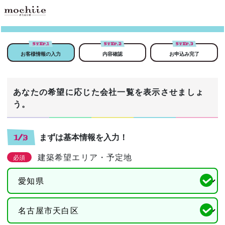
STEP.
1
STEP.
2
STEP.
3
お客様情報の入力
内容確認
お申込み完了
あなたの希望に応じた会社一覧を表示させましょ
う。
まずは基本情報を入力！
1/3
建築希望エリア・予定地
必須