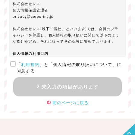
株式会社セレス
個人情報保護管理者
privacy@ceres-inc.jp
株式会社セレス(以下「当社」といいます)では、会員のプラ
イバシーを尊重し、個人情報の取り扱いに関して以下のよう
な指針を定め、それに従ってその保護に努めております。
個人情報の利用目的
「
利用規約
」と「個人情報の取り扱いについて」に
ご提供いただきました個人情報は、以下のためにのみ利用い
同意する
たします。
・お問い合わせに対する回答及び資料送付のご連絡
未入力の項目があります
・当社のお客様向けサービスの提供
・本人確認
前のページに戻る
・サービスの開発・改善のための分析
・サービスに関する広告の効果測定
個人情報の取得・利用・提供・委託
（1）個人情報の取得に際しては、利用目的、取扱い範囲を明