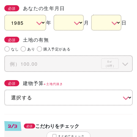
あなたの生年月日
必須
年
月
日
土地の有無
必須
なし
あり
購入予定がある
0㎡
（0坪）
建物予算
必須
※土地代抜き
こだわりをチェック
2/3
必須
まとめてチェック