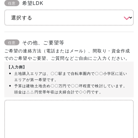
希望LDK
任意
その他、ご要望等
任意
ご希望の連絡方法（電話またはメール）、間取り・資金作成
でのご希望やご要望、ご質問などご自由にご入力ください。
【入力例】
土地購入エリアは、〇〇駅まで自転車圏内で〇〇小学区に近い
エリアが第一希望です。
予算は建物土地含め〇〇万円で〇〇坪程度で検討しています。
頭金は△△円世帯年収は夫婦合計で◇◇円です。