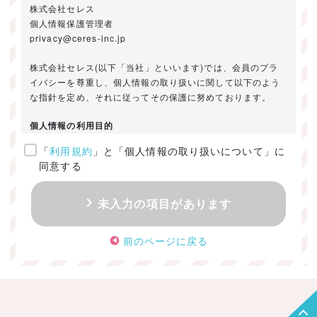
株式会社セレス
個人情報保護管理者
privacy@ceres-inc.jp
株式会社セレス(以下「当社」といいます)では、会員のプラ
イバシーを尊重し、個人情報の取り扱いに関して以下のよう
な指針を定め、それに従ってその保護に努めております。
個人情報の利用目的
「
利用規約
」と「個人情報の取り扱いについて」に
ご提供いただきました個人情報は、以下のためにのみ利用い
同意する
たします。
・お問い合わせに対する回答及び資料送付のご連絡
未入力の項目があります
・当社のお客様向けサービスの提供
・本人確認
前のページに戻る
・サービスの開発・改善のための分析
・サービスに関する広告の効果測定
個人情報の取得・利用・提供・委託
（1）個人情報の取得に際しては、利用目的、取扱い範囲を明