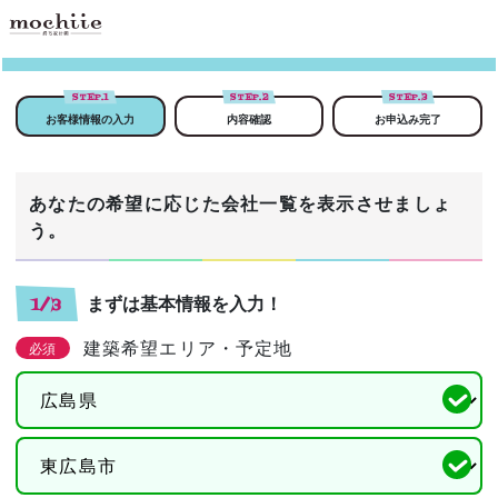
STEP.
1
STEP.
2
STEP.
3
お客様情報の入力
内容確認
お申込み完了
あなたの希望に応じた会社一覧を表示させましょ
う。
まずは基本情報を入力！
1/3
建築希望エリア・予定地
必須