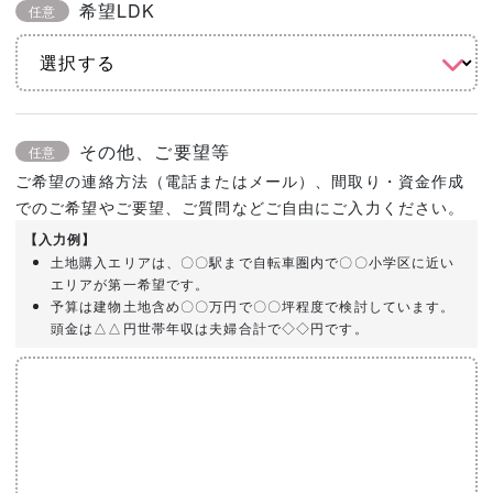
希望LDK
任意
その他、ご要望等
任意
ご希望の連絡方法（電話またはメール）、間取り・資金作成
でのご希望やご要望、ご質問などご自由にご入力ください。
【入力例】
土地購入エリアは、〇〇駅まで自転車圏内で〇〇小学区に近い
エリアが第一希望です。
予算は建物土地含め〇〇万円で〇〇坪程度で検討しています。
頭金は△△円世帯年収は夫婦合計で◇◇円です。