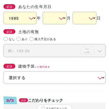
あなたの生年月日
必須
年
月
日
土地の有無
必須
なし
あり
購入予定がある
0㎡
（0坪）
建物予算
必須
※土地代抜き
こだわりをチェック
2/3
必須
まとめてチェック