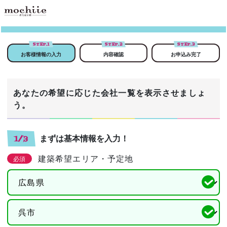
STEP.
1
STEP.
2
STEP.
3
お客様情報の入力
内容確認
お申込み完了
あなたの希望に応じた会社一覧を表示させましょ
う。
まずは基本情報を入力！
1/3
建築希望エリア・予定地
必須