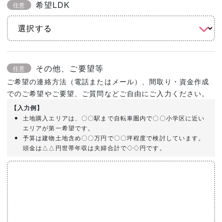
希望LDK
任意
その他、ご要望等
任意
ご希望の連絡方法（電話またはメール）、間取り・資金作成
でのご希望やご要望、ご質問などご自由にご入力ください。
【入力例】
土地購入エリアは、〇〇駅まで自転車圏内で〇〇小学区に近い
エリアが第一希望です。
予算は建物土地含め〇〇万円で〇〇坪程度で検討しています。
頭金は△△円世帯年収は夫婦合計で◇◇円です。