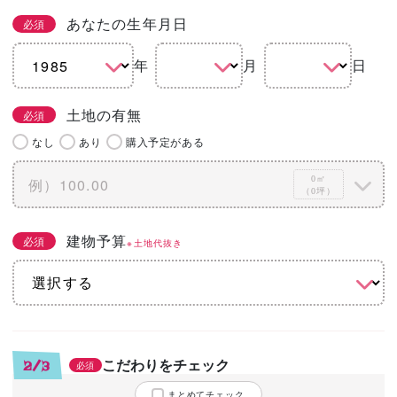
あなたの生年月日
必須
年
月
日
土地の有無
必須
なし
あり
購入予定がある
0㎡
（0坪）
建物予算
必須
※土地代抜き
こだわりをチェック
2/3
必須
まとめてチェック