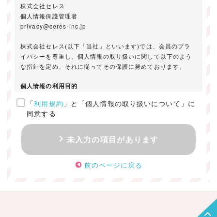
株式会社セレス
個人情報保護管理者
privacy@ceres-inc.jp
株式会社セレス(以下「当社」といいます)では、会員のプラ
イバシーを尊重し、個人情報の取り扱いに関して以下のよう
な指針を定め、それに従ってその保護に努めております。
個人情報の利用目的
「
利用規約
」と「個人情報の取り扱いについて」に
ご提供いただきました個人情報は、以下のためにのみ利用い
同意する
たします。
・お問い合わせに対する回答及び資料送付のご連絡
未入力の項目があります
・当社のお客様向けサービスの提供
・本人確認
前のページに戻る
・サービスの開発・改善のための分析
・サービスに関する広告の効果測定
個人情報の取得・利用・提供・委託
（1）個人情報の取得に際しては、利用目的、取扱い範囲を明