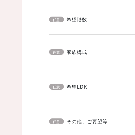
希望階数
任意
家族構成
任意
希望LDK
任意
その他、ご要望等
任意