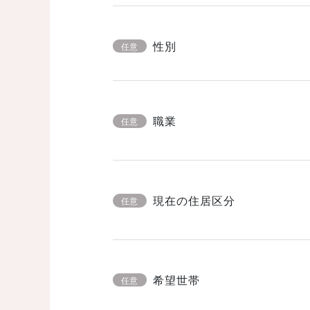
性別
任意
職業
任意
現在の住居区分
任意
希望世帯
任意