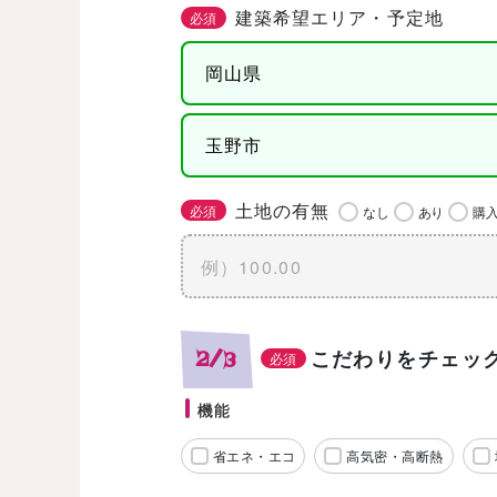
建築希望エリア・予定地
必須
土地の有無
必須
なし
あり
購
こだわりをチェッ
2/3
必須
機能
省エネ・エコ
高気密・高断熱