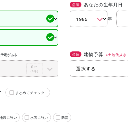
あなたの生年月日
必須
年
建物予算
必須
※土地代抜き
入予定がある
0㎡
（0坪）
ク
まとめてチェック
地震に強い
水害に強い
防音