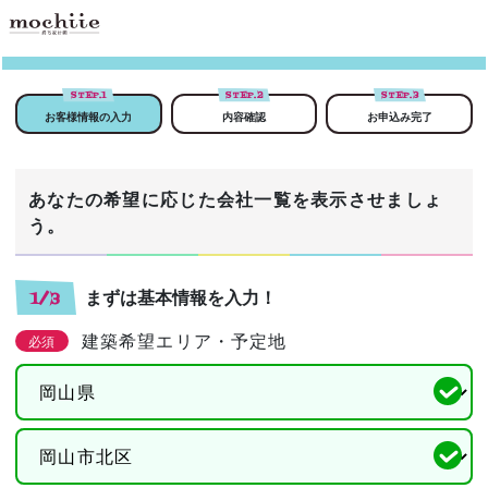
STEP.
1
STEP.
2
STEP.
3
お客様情報の入力
内容確認
お申込み完了
あなたの希望に応じた会社一覧を表示させましょ
う。
まずは基本情報を入力！
1/3
建築希望エリア・予定地
必須