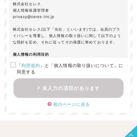
株式会社セレス
個人情報保護管理者
privacy@ceres-inc.jp
株式会社セレス(以下「当社」といいます)では、会員のプラ
イバシーを尊重し、個人情報の取り扱いに関して以下のよう
な指針を定め、それに従ってその保護に努めております。
個人情報の利用目的
「
利用規約
」と「個人情報の取り扱いについて」に
ご提供いただきました個人情報は、以下のためにのみ利用い
同意する
たします。
・お問い合わせに対する回答及び資料送付のご連絡
未入力の項目があります
・当社のお客様向けサービスの提供
・本人確認
前のページに戻る
・サービスの開発・改善のための分析
・サービスに関する広告の効果測定
個人情報の取得・利用・提供・委託
（1）個人情報の取得に際しては、利用目的、取扱い範囲を明