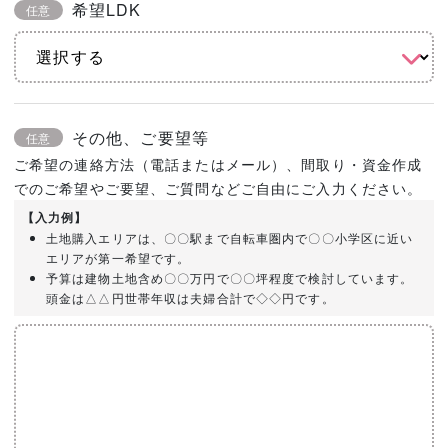
希望LDK
任意
その他、ご要望等
任意
ご希望の連絡方法（電話またはメール）、間取り・資金作成
でのご希望やご要望、ご質問などご自由にご入力ください。
【入力例】
土地購入エリアは、〇〇駅まで自転車圏内で〇〇小学区に近い
エリアが第一希望です。
予算は建物土地含め〇〇万円で〇〇坪程度で検討しています。
頭金は△△円世帯年収は夫婦合計で◇◇円です。