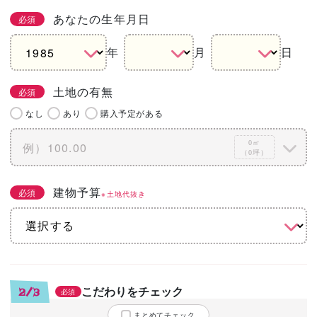
あなたの生年月日
必須
年
月
日
土地の有無
必須
なし
あり
購入予定がある
0㎡
（0坪）
建物予算
必須
※土地代抜き
こだわりをチェック
2/3
必須
まとめてチェック