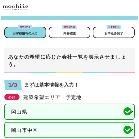
STEP.
1
STEP.
2
STEP.
3
お客様情報の入力
内容確認
お申込み完了
あなたの希望に応じた会社一覧を表示させましょ
う。
まずは基本情報を入力！
1/3
建築希望エリア・予定地
必須