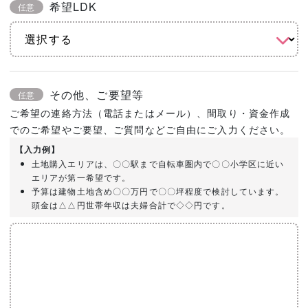
希望LDK
任意
その他、ご要望等
任意
ご希望の連絡方法（電話またはメール）、間取り・資金作成
でのご希望やご要望、ご質問などご自由にご入力ください。
【入力例】
土地購入エリアは、〇〇駅まで自転車圏内で〇〇小学区に近い
エリアが第一希望です。
予算は建物土地含め〇〇万円で〇〇坪程度で検討しています。
頭金は△△円世帯年収は夫婦合計で◇◇円です。