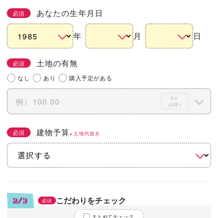
あなたの生年月日
必須
年
月
日
土地の有無
必須
なし
あり
購入予定がある
0㎡
（0坪）
建物予算
必須
※土地代抜き
こだわりをチェック
2/3
必須
まとめてチェック