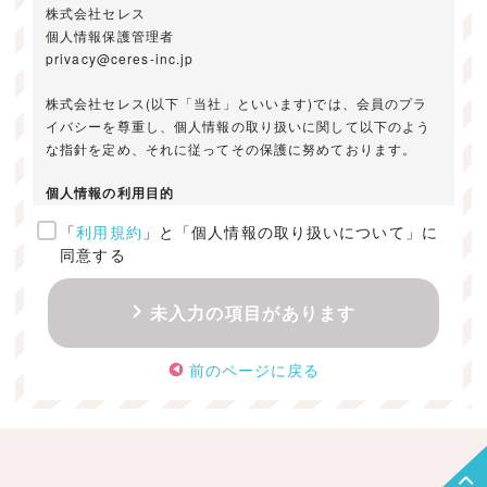
株式会社セレス
個人情報保護管理者
privacy@ceres-inc.jp
株式会社セレス(以下「当社」といいます)では、会員のプラ
イバシーを尊重し、個人情報の取り扱いに関して以下のよう
な指針を定め、それに従ってその保護に努めております。
個人情報の利用目的
「
利用規約
」と「個人情報の取り扱いについて」に
ご提供いただきました個人情報は、以下のためにのみ利用い
同意する
たします。
・お問い合わせに対する回答及び資料送付のご連絡
未入力の項目があります
・当社のお客様向けサービスの提供
・本人確認
前のページに戻る
・サービスの開発・改善のための分析
・サービスに関する広告の効果測定
個人情報の取得・利用・提供・委託
（1）個人情報の取得に際しては、利用目的、取扱い範囲を明