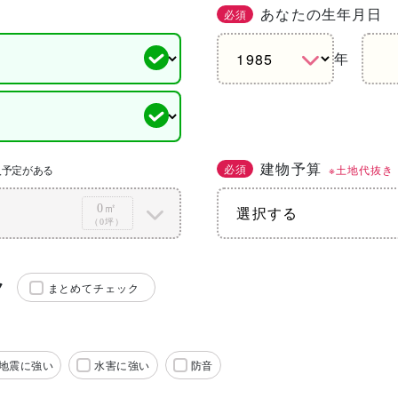
あなたの生年月日
必須
年
建物予算
必須
※土地代抜き
入予定がある
0㎡
（0坪）
ク
まとめてチェック
地震に強い
水害に強い
防音