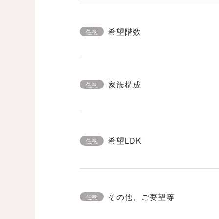
希望階数
任意
家族構成
任意
希望LDK
任意
その他、ご要望等
任意