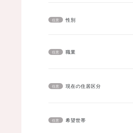
性別
任意
職業
任意
現在の住居区分
任意
希望世帯
任意