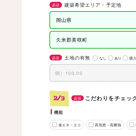
建築希望エリア・予定地
必須
土地の有無
必須
なし
あり
購
こだわりをチェッ
2/3
必須
機能
省エネ・エコ
高気密・高断熱