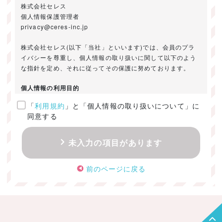
株式会社セレス
個人情報保護管理者
privacy@ceres-inc.jp
株式会社セレス(以下「当社」といいます)では、会員のプラ
イバシーを尊重し、個人情報の取り扱いに関して以下のよう
な指針を定め、それに従ってその保護に努めております。
個人情報の利用目的
「
利用規約
」と「個人情報の取り扱いについて」に
ご提供いただきました個人情報は、以下のためにのみ利用い
同意する
たします。
・お問い合わせに対する回答及び資料送付のご連絡
未入力の項目があります
・当社のお客様向けサービスの提供
・本人確認
前のページに戻る
・サービスの開発・改善のための分析
・サービスに関する広告の効果測定
個人情報の取得・利用・提供・委託
（1）個人情報の取得に際しては、利用目的、取扱い範囲を明