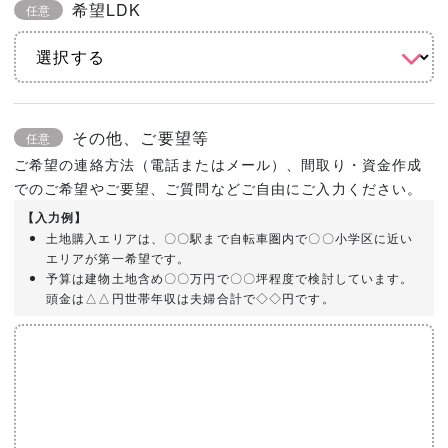
希望LDK
任意
その他、ご要望等
任意
ご希望の連絡方法（電話またはメール）、間取り・資金作成
でのご希望やご要望、ご質問などご自由にご入力ください。
【入力例】
土地購入エリアは、〇〇駅まで自転車圏内で〇〇小学区に近い
エリアが第一希望です。
予算は建物土地含め〇〇万円で〇〇坪程度で検討しています。
頭金は△△円世帯年収は夫婦合計で◇◇円です。