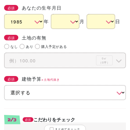
あなたの生年月日
必須
年
月
日
土地の有無
必須
なし
あり
購入予定がある
0㎡
（0坪）
建物予算
必須
※土地代抜き
こだわりをチェック
2/3
必須
まとめてチェック