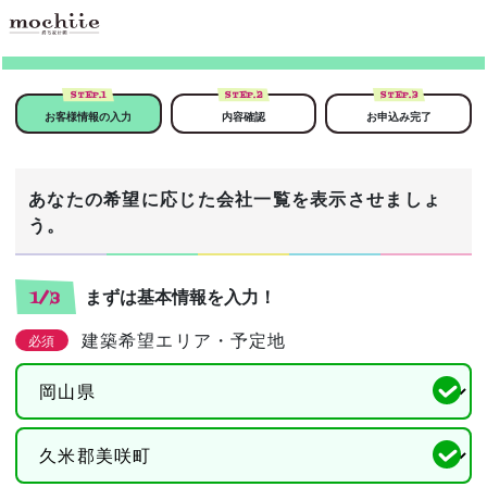
STEP.
1
STEP.
2
STEP.
3
お客様情報の入力
内容確認
お申込み完了
あなたの希望に応じた会社一覧を表示させましょ
う。
まずは基本情報を入力！
1/3
建築希望エリア・予定地
必須