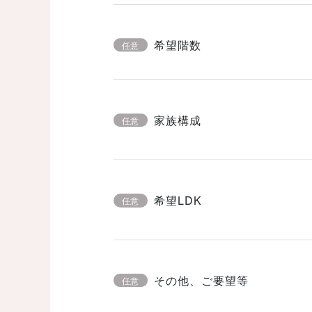
希望階数
任意
家族構成
任意
希望LDK
任意
その他、ご要望等
任意