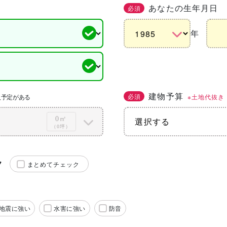
あなたの生年月日
必須
年
建物予算
必須
※土地代抜き
入予定がある
0㎡
（0坪）
ク
まとめてチェック
地震に強い
水害に強い
防音