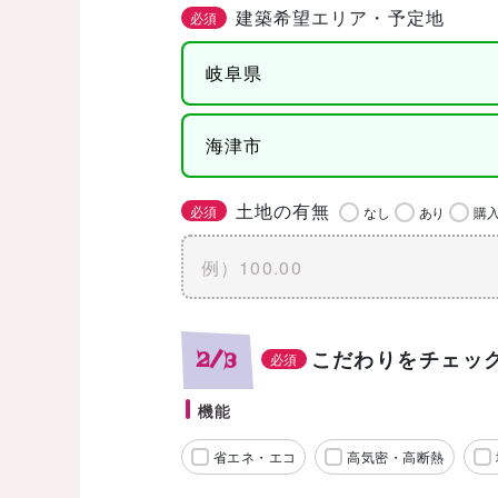
建築希望エリア・予定地
必須
土地の有無
必須
なし
あり
購
こだわりをチェッ
2/3
必須
機能
省エネ・エコ
高気密・高断熱