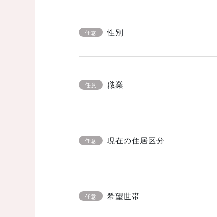
性別
任意
職業
任意
現在の住居区分
任意
希望世帯
任意