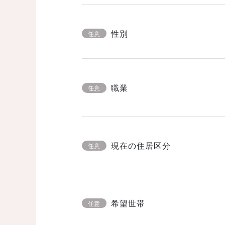
性別
任意
職業
任意
現在の住居区分
任意
希望世帯
任意