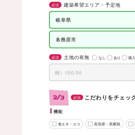
建築希望エリア・予定地
必須
土地の有無
必須
なし
あり
購
こだわりをチェッ
2/3
必須
機能
省エネ・エコ
高気密・高断熱