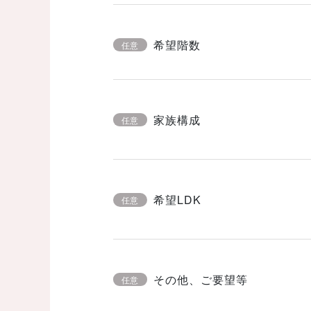
希望階数
任意
家族構成
任意
希望LDK
任意
その他、ご要望等
任意