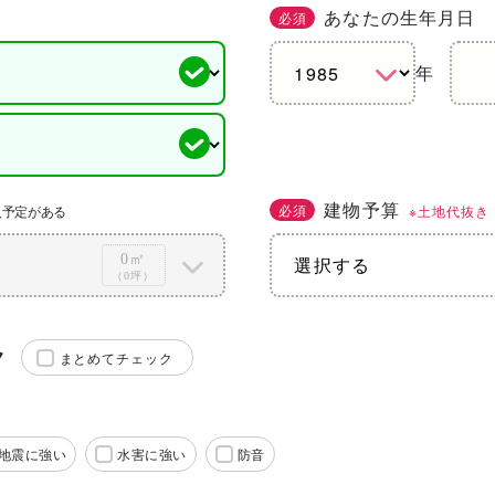
あなたの生年月日
必須
年
建物予算
必須
※土地代抜き
入予定がある
0㎡
（0坪）
ク
まとめてチェック
地震に強い
水害に強い
防音