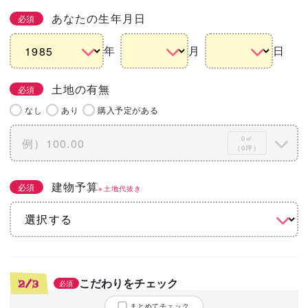
あなたの生年月日
必須
年
月
日
土地の有無
必須
なし
あり
購入予定がある
0㎡
（0坪）
建物予算
必須
※土地代抜き
こだわりをチェック
2/3
必須
まとめてチェック