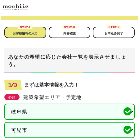
STEP.
1
STEP.
2
STEP.
3
お客様情報の入力
内容確認
お申込み完了
あなたの希望に応じた会社一覧を表示させましょ
う。
まずは基本情報を入力！
1/3
建築希望エリア・予定地
必須