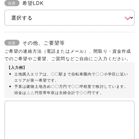
希望LDK
任意
その他、ご要望等
任意
ご希望の連絡方法（電話またはメール）、間取り・資金作成
でのご希望やご要望、ご質問などご自由にご入力ください。
【入力例】
土地購入エリアは、〇〇駅まで自転車圏内で〇〇小学区に近い
エリアが第一希望です。
予算は建物土地含め〇〇万円で〇〇坪程度で検討しています。
頭金は△△円世帯年収は夫婦合計で◇◇円です。