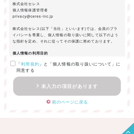
株式会社セレス
個人情報保護管理者
privacy@ceres-inc.jp
株式会社セレス(以下「当社」といいます)では、会員のプラ
イバシーを尊重し、個人情報の取り扱いに関して以下のよう
な指針を定め、それに従ってその保護に努めております。
個人情報の利用目的
「
利用規約
」と「個人情報の取り扱いについて」に
ご提供いただきました個人情報は、以下のためにのみ利用い
同意する
たします。
・お問い合わせに対する回答及び資料送付のご連絡
未入力の項目があります
・当社のお客様向けサービスの提供
・本人確認
前のページに戻る
・サービスの開発・改善のための分析
・サービスに関する広告の効果測定
個人情報の取得・利用・提供・委託
（1）個人情報の取得に際しては、利用目的、取扱い範囲を明