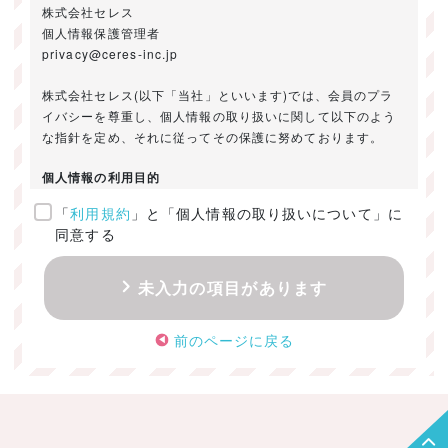
株式会社セレス
個人情報保護管理者
privacy@ceres-inc.jp
株式会社セレス(以下「当社」といいます)では、会員のプラ
イバシーを尊重し、個人情報の取り扱いに関して以下のよう
な指針を定め、それに従ってその保護に努めております。
個人情報の利用目的
「
利用規約
」と「個人情報の取り扱いについて」に
ご提供いただきました個人情報は、以下のためにのみ利用い
同意する
たします。
・お問い合わせに対する回答及び資料送付のご連絡
未入力の項目があります
・当社のお客様向けサービスの提供
・本人確認
前のページに戻る
・サービスの開発・改善のための分析
・サービスに関する広告の効果測定
個人情報の取得・利用・提供・委託
（1）個人情報の取得に際しては、利用目的、取扱い範囲を明