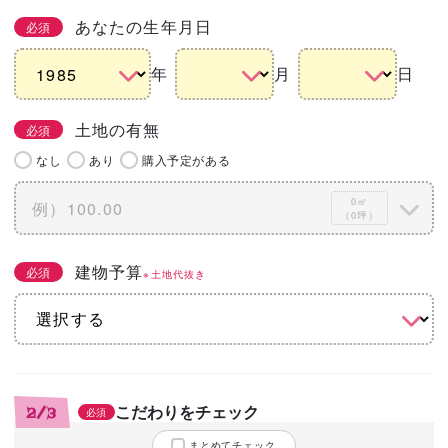
あなたの生年月日
必須
年
月
日
土地の有無
必須
なし
あり
購入予定がある
0㎡
（0坪）
建物予算
必須
※土地代抜き
こだわりをチェック
2/3
必須
まとめてチェック