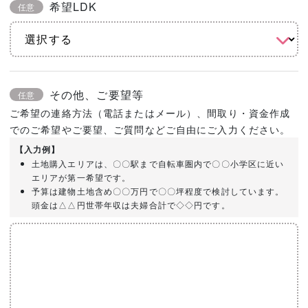
希望LDK
任意
その他、ご要望等
任意
ご希望の連絡方法（電話またはメール）、間取り・資金作成
でのご希望やご要望、ご質問などご自由にご入力ください。
【入力例】
土地購入エリアは、〇〇駅まで自転車圏内で〇〇小学区に近い
エリアが第一希望です。
予算は建物土地含め〇〇万円で〇〇坪程度で検討しています。
頭金は△△円世帯年収は夫婦合計で◇◇円です。