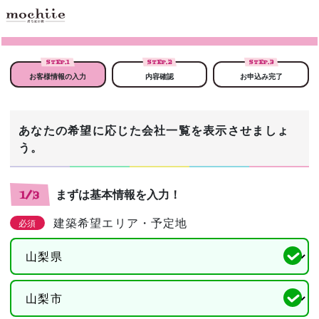
STEP.
1
STEP.
2
STEP.
3
お客様情報の入力
内容確認
お申込み完了
あなたの希望に応じた会社一覧を表示させましょ
う。
まずは基本情報を入力！
1/3
建築希望エリア・予定地
必須