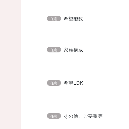
希望階数
任意
家族構成
任意
希望LDK
任意
その他、ご要望等
任意