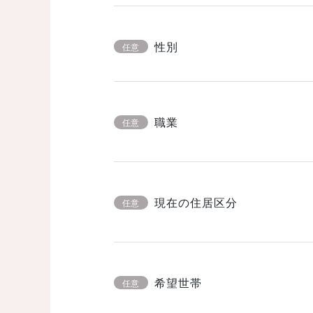
性別
任意
職業
任意
現在の住居区分
任意
希望世帯
任意