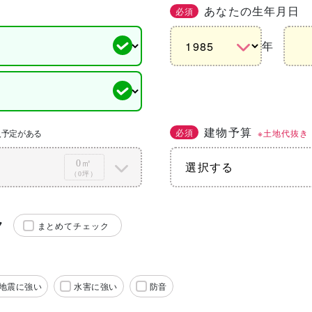
あなたの生年月日
必須
年
建物予算
必須
※土地代抜き
入予定がある
0㎡
（0坪）
ク
まとめてチェック
地震に強い
水害に強い
防音