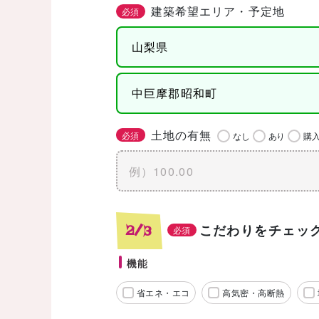
建築希望エリア・予定地
必須
土地の有無
必須
なし
あり
購
こだわりをチェッ
2/3
必須
機能
省エネ・エコ
高気密・高断熱