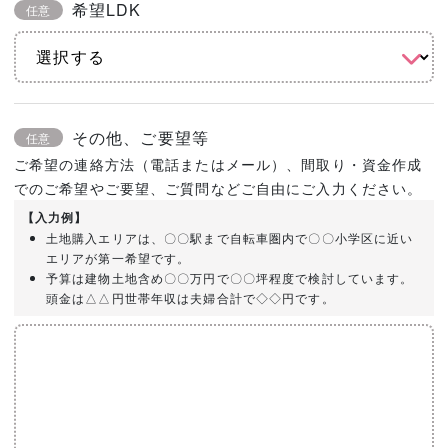
希望LDK
任意
その他、ご要望等
任意
ご希望の連絡方法（電話またはメール）、間取り・資金作成
でのご希望やご要望、ご質問などご自由にご入力ください。
【入力例】
土地購入エリアは、〇〇駅まで自転車圏内で〇〇小学区に近い
エリアが第一希望です。
予算は建物土地含め〇〇万円で〇〇坪程度で検討しています。
頭金は△△円世帯年収は夫婦合計で◇◇円です。