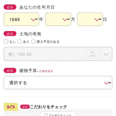
あなたの生年月日
必須
年
月
日
土地の有無
必須
なし
あり
購入予定がある
0㎡
（0坪）
建物予算
必須
※土地代抜き
こだわりをチェック
2/3
必須
まとめてチェック