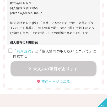
株式会社セレス
個人情報保護管理者
privacy@ceres-inc.jp
株式会社セレス(以下「当社」といいます)では、会員のプラ
イバシーを尊重し、個人情報の取り扱いに関して以下のよう
な指針を定め、それに従ってその保護に努めております。
個人情報の利用目的
「
利用規約
」と「個人情報の取り扱いについて」に
ご提供いただきました個人情報は、以下のためにのみ利用い
同意する
たします。
・お問い合わせに対する回答及び資料送付のご連絡
未入力の項目があります
・当社のお客様向けサービスの提供
・本人確認
前のページに戻る
・サービスの開発・改善のための分析
・サービスに関する広告の効果測定
個人情報の取得・利用・提供・委託
（1）個人情報の取得に際しては、利用目的、取扱い範囲を明