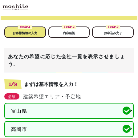
STEP.
1
STEP.
2
STEP.
3
お客様情報の入力
内容確認
お申込み完了
あなたの希望に応じた会社一覧を表示させましょ
う。
まずは基本情報を入力！
1/3
建築希望エリア・予定地
必須