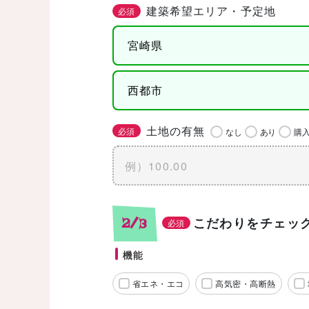
建築希望エリア・予定地
必須
土地の有無
必須
なし
あり
購
こだわりをチェッ
2/3
必須
機能
省エネ・エコ
高気密・高断熱