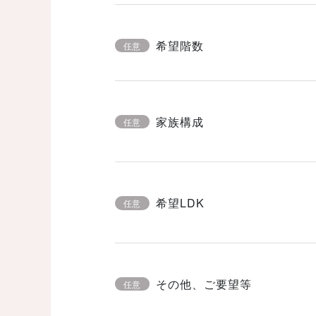
希望階数
任意
家族構成
任意
希望LDK
任意
その他、ご要望等
任意