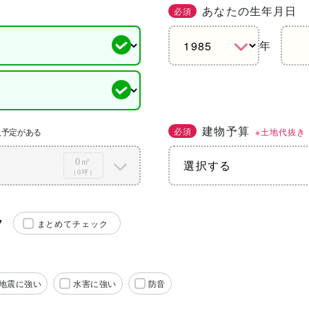
あなたの生年月日
必須
年
建物予算
必須
※土地代抜き
入予定がある
0㎡
（0坪）
ク
まとめてチェック
地震に強い
水害に強い
防音