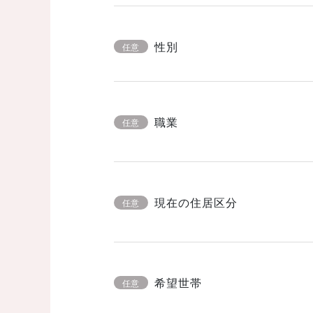
性別
任意
職業
任意
現在の住居区分
任意
希望世帯
任意