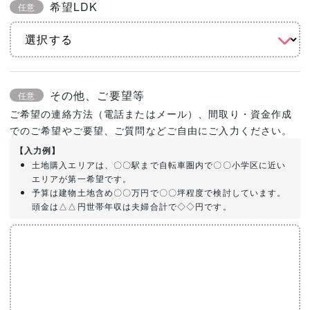
希望LDK
任意
その他、ご要望等
任意
ご希望の連絡方法（電話またはメール）、間取り・資金作成
でのご希望やご要望、ご質問などご自由にご入力ください。
【入力例】
土地購入エリアは、〇〇駅まで自転車圏内で〇〇小学区に近い
エリアが第一希望です。
予算は建物土地含め〇〇万円で〇〇坪程度で検討しています。
頭金は△△円世帯年収は夫婦合計で◇◇円です。