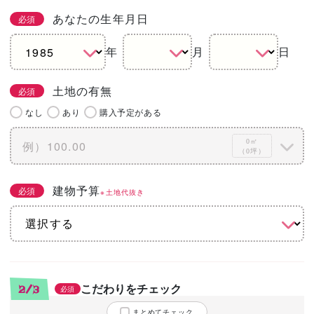
あなたの生年月日
必須
年
月
日
土地の有無
必須
なし
あり
購入予定がある
0㎡
（0坪）
建物予算
必須
※土地代抜き
こだわりをチェック
2/3
必須
まとめてチェック