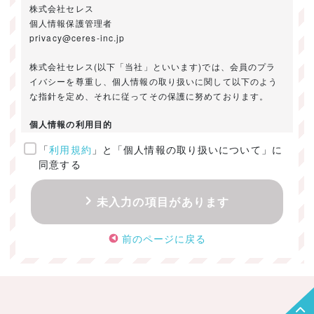
株式会社セレス
個人情報保護管理者
privacy@ceres-inc.jp
株式会社セレス(以下「当社」といいます)では、会員のプラ
イバシーを尊重し、個人情報の取り扱いに関して以下のよう
な指針を定め、それに従ってその保護に努めております。
個人情報の利用目的
「
利用規約
」と「個人情報の取り扱いについて」に
ご提供いただきました個人情報は、以下のためにのみ利用い
同意する
たします。
・お問い合わせに対する回答及び資料送付のご連絡
未入力の項目があります
・当社のお客様向けサービスの提供
・本人確認
前のページに戻る
・サービスの開発・改善のための分析
・サービスに関する広告の効果測定
個人情報の取得・利用・提供・委託
（1）個人情報の取得に際しては、利用目的、取扱い範囲を明