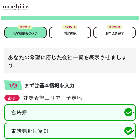
STEP.
1
STEP.
2
STEP.
3
お客様情報の入力
内容確認
お申込み完了
あなたの希望に応じた会社一覧を表示させましょ
う。
まずは基本情報を入力！
1/3
建築希望エリア・予定地
必須