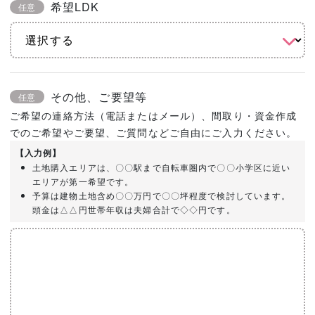
希望LDK
任意
その他、ご要望等
任意
ご希望の連絡方法（電話またはメール）、間取り・資金作成
でのご希望やご要望、ご質問などご自由にご入力ください。
【入力例】
土地購入エリアは、〇〇駅まで自転車圏内で〇〇小学区に近い
エリアが第一希望です。
予算は建物土地含め〇〇万円で〇〇坪程度で検討しています。
頭金は△△円世帯年収は夫婦合計で◇◇円です。