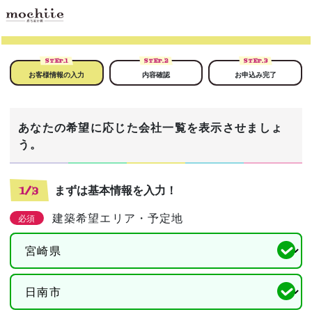
STEP.
1
STEP.
2
STEP.
3
お客様情報の入力
内容確認
お申込み完了
あなたの希望に応じた会社一覧を表示させましょ
う。
まずは基本情報を入力！
1/3
建築希望エリア・予定地
必須