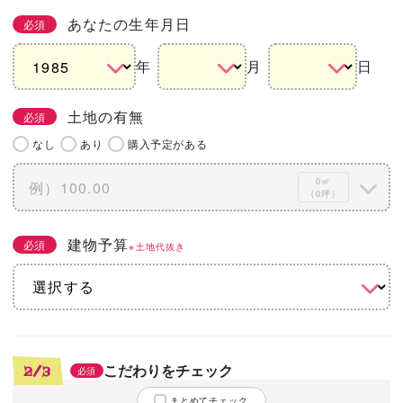
あなたの生年月日
必須
年
月
日
土地の有無
必須
なし
あり
購入予定がある
0㎡
（0坪）
建物予算
必須
※土地代抜き
こだわりをチェック
2/3
必須
まとめてチェック