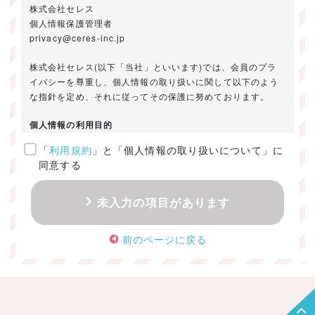
株式会社セレス
個人情報保護管理者
privacy@ceres-inc.jp
株式会社セレス(以下「当社」といいます)では、会員のプラ
イバシーを尊重し、個人情報の取り扱いに関して以下のよう
な指針を定め、それに従ってその保護に努めております。
個人情報の利用目的
「
利用規約
」と「個人情報の取り扱いについて」に
ご提供いただきました個人情報は、以下のためにのみ利用い
同意する
たします。
・お問い合わせに対する回答及び資料送付のご連絡
未入力の項目があります
・当社のお客様向けサービスの提供
・本人確認
前のページに戻る
・サービスの開発・改善のための分析
・サービスに関する広告の効果測定
個人情報の取得・利用・提供・委託
（1）個人情報の取得に際しては、利用目的、取扱い範囲を明