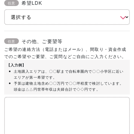
希望LDK
任意
その他、ご要望等
任意
ご希望の連絡方法（電話またはメール）、間取り・資金作成
でのご希望やご要望、ご質問などご自由にご入力ください。
【入力例】
土地購入エリアは、〇〇駅まで自転車圏内で〇〇小学区に近い
エリアが第一希望です。
予算は建物土地含め〇〇万円で〇〇坪程度で検討しています。
頭金は△△円世帯年収は夫婦合計で◇◇円です。