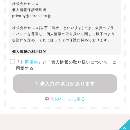
株式会社セレス
個人情報保護管理者
privacy@ceres-inc.jp
株式会社セレス(以下「当社」といいます)では、会員のプラ
イバシーを尊重し、個人情報の取り扱いに関して以下のよう
な指針を定め、それに従ってその保護に努めております。
個人情報の利用目的
「
利用規約
」と「個人情報の取り扱いについて」に
ご提供いただきました個人情報は、以下のためにのみ利用い
同意する
たします。
・お問い合わせに対する回答及び資料送付のご連絡
未入力の項目があります
・当社のお客様向けサービスの提供
・本人確認
前のページに戻る
・サービスの開発・改善のための分析
・サービスに関する広告の効果測定
個人情報の取得・利用・提供・委託
（1）個人情報の取得に際しては、利用目的、取扱い範囲を明