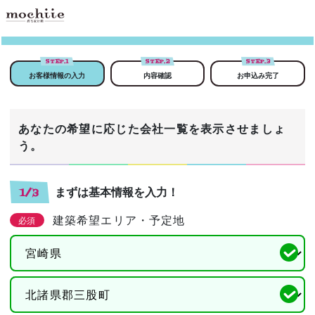
STEP.
1
STEP.
2
STEP.
3
お客様情報の入力
内容確認
お申込み完了
あなたの希望に応じた会社一覧を表示させましょ
う。
まずは基本情報を入力！
1/3
建築希望エリア・予定地
必須