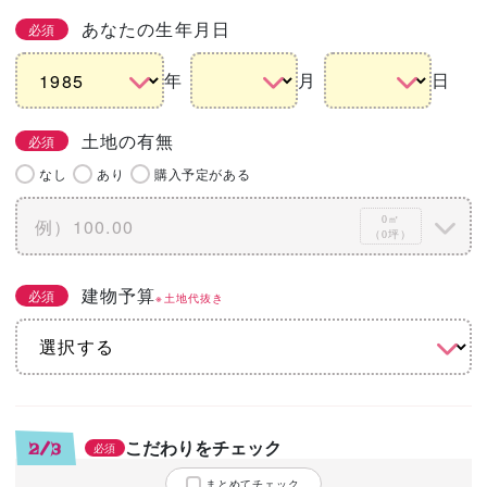
あなたの生年月日
必須
年
月
日
土地の有無
必須
なし
あり
購入予定がある
0㎡
（0坪）
建物予算
必須
※土地代抜き
こだわりをチェック
2/3
必須
まとめてチェック