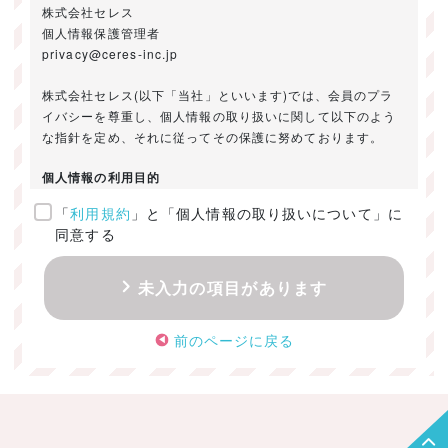
株式会社セレス
個人情報保護管理者
privacy@ceres-inc.jp
株式会社セレス(以下「当社」といいます)では、会員のプラ
イバシーを尊重し、個人情報の取り扱いに関して以下のよう
な指針を定め、それに従ってその保護に努めております。
個人情報の利用目的
「
利用規約
」と「個人情報の取り扱いについて」に
ご提供いただきました個人情報は、以下のためにのみ利用い
同意する
たします。
・お問い合わせに対する回答及び資料送付のご連絡
未入力の項目があります
・当社のお客様向けサービスの提供
・本人確認
前のページに戻る
・サービスの開発・改善のための分析
・サービスに関する広告の効果測定
個人情報の取得・利用・提供・委託
（1）個人情報の取得に際しては、利用目的、取扱い範囲を明