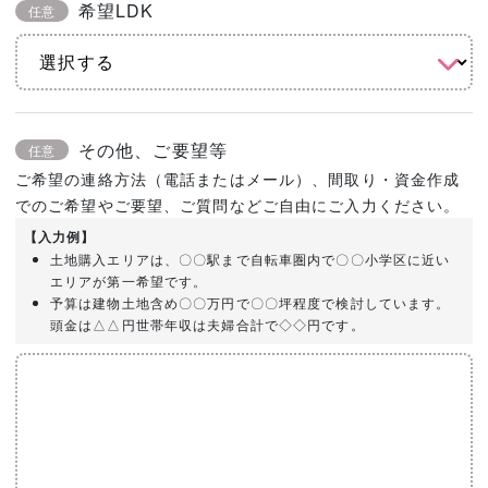
希望LDK
任意
その他、ご要望等
任意
ご希望の連絡方法（電話またはメール）、間取り・資金作成
でのご希望やご要望、ご質問などご自由にご入力ください。
【入力例】
土地購入エリアは、〇〇駅まで自転車圏内で〇〇小学区に近い
エリアが第一希望です。
予算は建物土地含め〇〇万円で〇〇坪程度で検討しています。
頭金は△△円世帯年収は夫婦合計で◇◇円です。