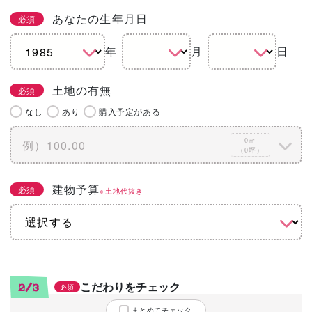
あなたの生年月日
必須
年
月
日
土地の有無
必須
なし
あり
購入予定がある
0㎡
（0坪）
建物予算
必須
※土地代抜き
こだわりをチェック
2/3
必須
まとめてチェック