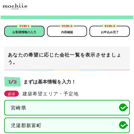
STEP.
1
STEP.
2
STEP.
3
お客様情報の入力
内容確認
お申込み完了
あなたの希望に応じた会社一覧を表示させましょ
う。
まずは基本情報を入力！
1/3
建築希望エリア・予定地
必須