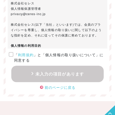
株式会社セレス
個人情報保護管理者
privacy@ceres-inc.jp
株式会社セレス(以下「当社」といいます)では、会員のプラ
イバシーを尊重し、個人情報の取り扱いに関して以下のよう
な指針を定め、それに従ってその保護に努めております。
個人情報の利用目的
「
利用規約
」と「個人情報の取り扱いについて」に
ご提供いただきました個人情報は、以下のためにのみ利用い
同意する
たします。
・お問い合わせに対する回答及び資料送付のご連絡
未入力の項目があります
・当社のお客様向けサービスの提供
・本人確認
前のページに戻る
・サービスの開発・改善のための分析
・サービスに関する広告の効果測定
個人情報の取得・利用・提供・委託
（1）個人情報の取得に際しては、利用目的、取扱い範囲を明