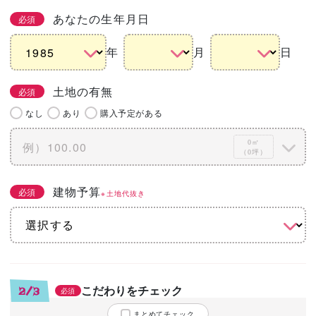
あなたの生年月日
必須
年
月
日
土地の有無
必須
なし
あり
購入予定がある
0㎡
（0坪）
建物予算
必須
※土地代抜き
こだわりをチェック
2/3
必須
まとめてチェック