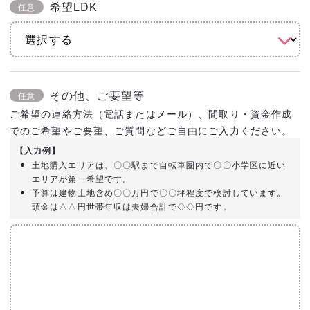
希望LDK
任意
その他、ご要望等
任意
ご希望の連絡方法（電話またはメール）、間取り・資金作成
でのご希望やご要望、ご質問などご自由にご入力ください。
【入力例】
土地購入エリアは、〇〇駅まで自転車圏内で〇〇小学区に近い
エリアが第一希望です。
予算は建物土地含め〇〇万円で〇〇坪程度で検討しています。
頭金は△△円世帯年収は夫婦合計で◇◇円です。