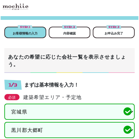
STEP.
1
STEP.
2
STEP.
3
お客様情報の入力
内容確認
お申込み完了
あなたの希望に応じた会社一覧を表示させましょ
う。
まずは基本情報を入力！
1/3
建築希望エリア・予定地
必須