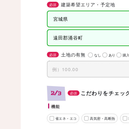
建築希望エリア・予定地
必須
土地の有無
必須
なし
あり
購
こだわりをチェッ
2/3
必須
機能
省エネ・エコ
高気密・高断熱