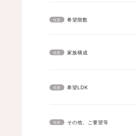
希望階数
任意
家族構成
任意
希望LDK
任意
その他、ご要望等
任意