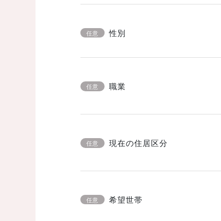
性別
任意
職業
任意
現在の住居区分
任意
希望世帯
任意