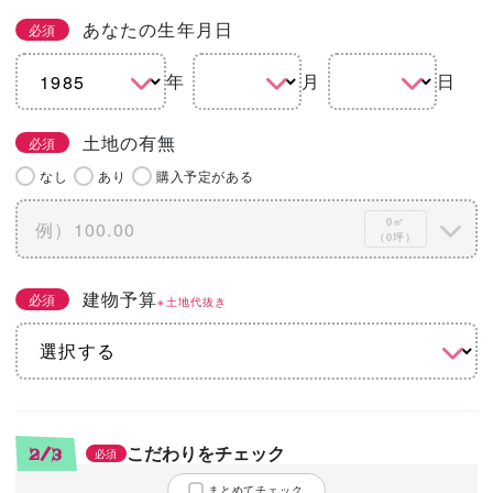
あなたの生年月日
必須
年
月
日
土地の有無
必須
なし
あり
購入予定がある
0㎡
（0坪）
建物予算
必須
※土地代抜き
こだわりをチェック
2/3
必須
まとめてチェック