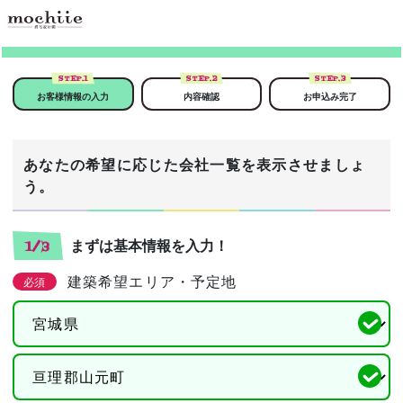
STEP.
1
STEP.
2
STEP.
3
お客様情報の入力
内容確認
お申込み完了
あなたの希望に応じた会社一覧を表示させましょ
う。
まずは基本情報を入力！
1/3
建築希望エリア・予定地
必須