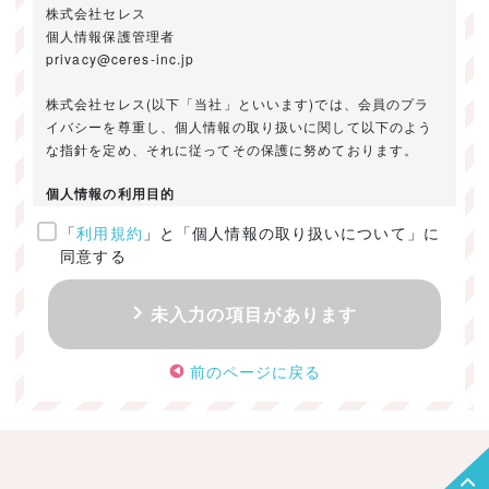
株式会社セレス
個人情報保護管理者
privacy@ceres-inc.jp
株式会社セレス(以下「当社」といいます)では、会員のプラ
イバシーを尊重し、個人情報の取り扱いに関して以下のよう
な指針を定め、それに従ってその保護に努めております。
個人情報の利用目的
「
利用規約
」と「個人情報の取り扱いについて」に
ご提供いただきました個人情報は、以下のためにのみ利用い
同意する
たします。
・お問い合わせに対する回答及び資料送付のご連絡
未入力の項目があります
・当社のお客様向けサービスの提供
・本人確認
前のページに戻る
・サービスの開発・改善のための分析
・サービスに関する広告の効果測定
個人情報の取得・利用・提供・委託
（1）個人情報の取得に際しては、利用目的、取扱い範囲を明