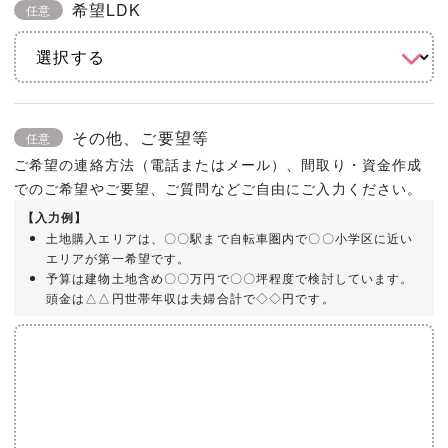
希望LDK
任意
その他、ご要望等
任意
ご希望の連絡方法（電話またはメール）、間取り・資金作成
でのご希望やご要望、ご質問などご自由にご入力ください。
【入力例】
土地購入エリアは、〇〇駅まで自転車圏内で〇〇小学区に近い
エリアが第一希望です。
予算は建物土地含め〇〇万円で〇〇坪程度で検討しています。
頭金は△△円世帯年収は夫婦合計で◇◇円です。