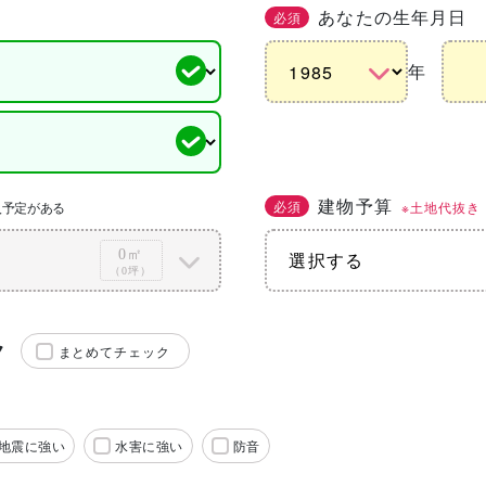
あなたの生年月日
必須
年
建物予算
必須
※土地代抜き
入予定がある
0㎡
（0坪）
ク
まとめてチェック
地震に強い
水害に強い
防音