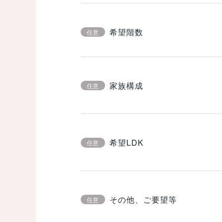
希望階数
任意
家族構成
任意
希望LDK
任意
その他、ご要望等
任意