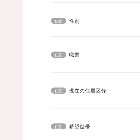
性別
任意
職業
任意
現在の住居区分
任意
希望世帯
任意