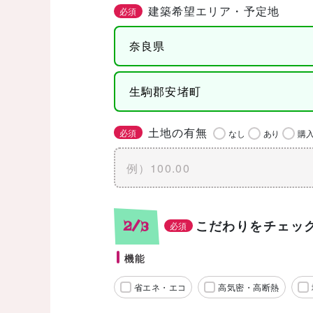
建築希望エリア・予定地
必須
土地の有無
必須
なし
あり
購
こだわりをチェッ
2/3
必須
機能
省エネ・エコ
高気密・高断熱