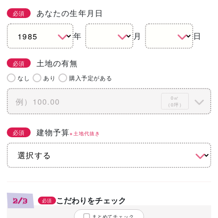
あなたの生年月日
必須
年
月
日
土地の有無
必須
なし
あり
購入予定がある
0㎡
（0坪）
建物予算
必須
※土地代抜き
こだわりをチェック
2/3
必須
まとめてチェック