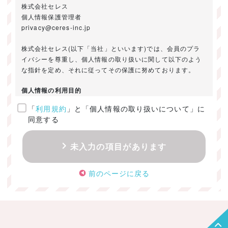
株式会社セレス
個人情報保護管理者
privacy@ceres-inc.jp
株式会社セレス(以下「当社」といいます)では、会員のプラ
イバシーを尊重し、個人情報の取り扱いに関して以下のよう
な指針を定め、それに従ってその保護に努めております。
個人情報の利用目的
「
利用規約
」と「個人情報の取り扱いについて」に
ご提供いただきました個人情報は、以下のためにのみ利用い
同意する
たします。
・お問い合わせに対する回答及び資料送付のご連絡
未入力の項目があります
・当社のお客様向けサービスの提供
・本人確認
前のページに戻る
・サービスの開発・改善のための分析
・サービスに関する広告の効果測定
個人情報の取得・利用・提供・委託
（1）個人情報の取得に際しては、利用目的、取扱い範囲を明