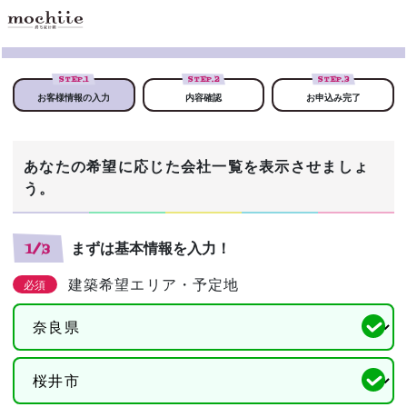
STEP.
1
STEP.
2
STEP.
3
お客様情報の入力
内容確認
お申込み完了
あなたの希望に応じた会社一覧を表示させましょ
う。
まずは基本情報を入力！
1/3
建築希望エリア・予定地
必須