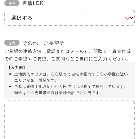
希望LDK
任意
その他、ご要望等
任意
ご希望の連絡方法（電話またはメール）、間取り・資金作成
でのご希望やご要望、ご質問などご自由にご入力ください。
【入力例】
土地購入エリアは、〇〇駅まで自転車圏内で〇〇小学区に近い
エリアが第一希望です。
予算は建物土地含め〇〇万円で〇〇坪程度で検討しています。
頭金は△△円世帯年収は夫婦合計で◇◇円です。