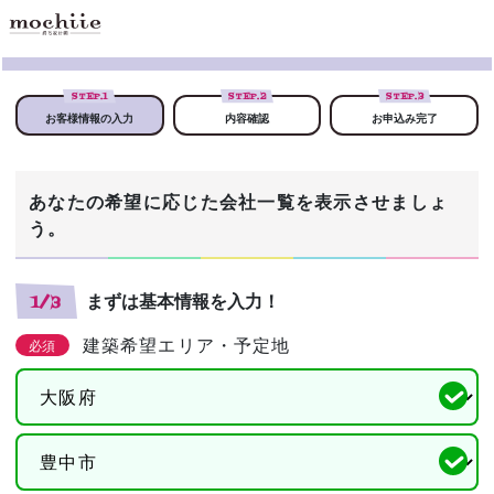
STEP.
1
STEP.
2
STEP.
3
お客様情報の入力
内容確認
お申込み完了
あなたの希望に応じた会社一覧を表示させましょ
う。
まずは基本情報を入力！
1/3
建築希望エリア・予定地
必須