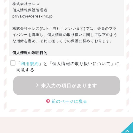
株式会社セレス
個人情報保護管理者
privacy@ceres-inc.jp
株式会社セレス(以下「当社」といいます)では、会員のプラ
イバシーを尊重し、個人情報の取り扱いに関して以下のよう
な指針を定め、それに従ってその保護に努めております。
個人情報の利用目的
「
利用規約
」と「個人情報の取り扱いについて」に
ご提供いただきました個人情報は、以下のためにのみ利用い
同意する
たします。
・お問い合わせに対する回答及び資料送付のご連絡
未入力の項目があります
・当社のお客様向けサービスの提供
・本人確認
前のページに戻る
・サービスの開発・改善のための分析
・サービスに関する広告の効果測定
個人情報の取得・利用・提供・委託
（1）個人情報の取得に際しては、利用目的、取扱い範囲を明