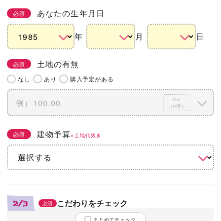
あなたの生年月日
必須
年
月
日
土地の有無
必須
なし
あり
購入予定がある
0㎡
（0坪）
建物予算
必須
※土地代抜き
こだわりをチェック
2/3
必須
まとめてチェック