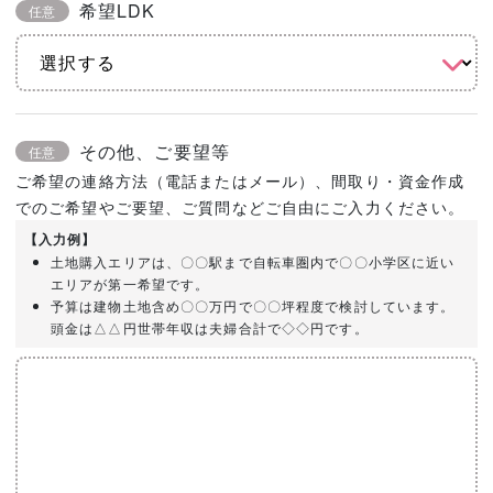
希望LDK
任意
その他、ご要望等
任意
ご希望の連絡方法（電話またはメール）、間取り・資金作成
でのご希望やご要望、ご質問などご自由にご入力ください。
【入力例】
土地購入エリアは、〇〇駅まで自転車圏内で〇〇小学区に近い
エリアが第一希望です。
予算は建物土地含め〇〇万円で〇〇坪程度で検討しています。
頭金は△△円世帯年収は夫婦合計で◇◇円です。