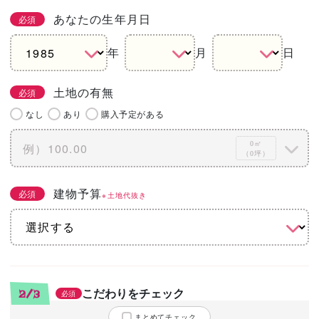
あなたの生年月日
必須
年
月
日
土地の有無
必須
なし
あり
購入予定がある
0㎡
（0坪）
建物予算
必須
※土地代抜き
こだわりをチェック
2/3
必須
まとめてチェック