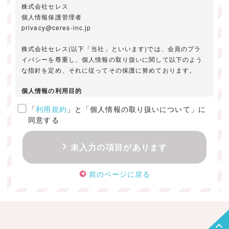
株式会社セレス
個人情報保護管理者
privacy@ceres-inc.jp
株式会社セレス(以下「当社」といいます)では、会員のプラ
イバシーを尊重し、個人情報の取り扱いに関して以下のよう
な指針を定め、それに従ってその保護に努めております。
個人情報の利用目的
「
利用規約
」と「個人情報の取り扱いについて」に
ご提供いただきました個人情報は、以下のためにのみ利用い
同意する
たします。
・お問い合わせに対する回答及び資料送付のご連絡
未入力の項目があります
・当社のお客様向けサービスの提供
・本人確認
前のページに戻る
・サービスの開発・改善のための分析
・サービスに関する広告の効果測定
個人情報の取得・利用・提供・委託
（1）個人情報の取得に際しては、利用目的、取扱い範囲を明