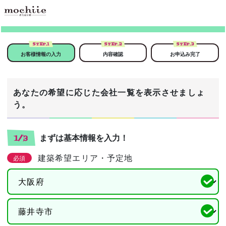
STEP.
1
STEP.
2
STEP.
3
お客様情報の入力
内容確認
お申込み完了
あなたの希望に応じた会社一覧を表示させましょ
う。
まずは基本情報を入力！
1/3
建築希望エリア・予定地
必須