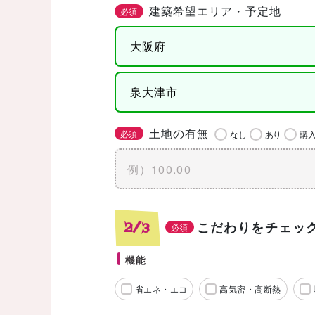
建築希望エリア・予定地
必須
土地の有無
必須
なし
あり
購
こだわりをチェッ
2/3
必須
機能
省エネ・エコ
高気密・高断熱