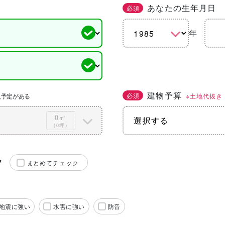
あなたの生年月日
必須
年
建物予算
必須
※土地代抜き
入予定がある
0㎡
（0坪）
ク
まとめてチェック
地震に強い
水害に強い
防音