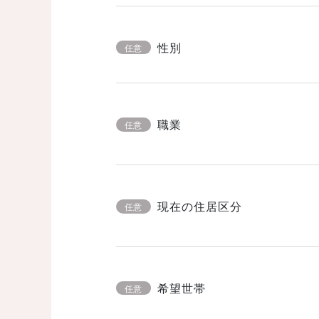
性別
任意
職業
任意
現在の住居区分
任意
希望世帯
任意