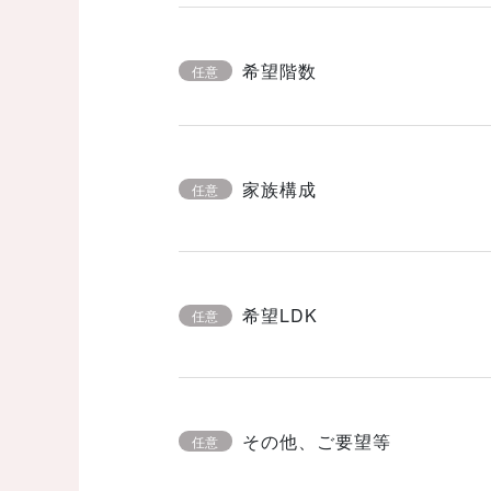
希望階数
任意
家族構成
任意
希望LDK
任意
その他、ご要望等
任意