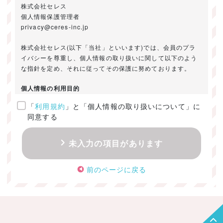
株式会社セレス
個人情報保護管理者
privacy@ceres-inc.jp
株式会社セレス(以下「当社」といいます)では、会員のプラ
イバシーを尊重し、個人情報の取り扱いに関して以下のよう
な指針を定め、それに従ってその保護に努めております。
個人情報の利用目的
「
利用規約
」と「個人情報の取り扱いについて」に
ご提供いただきました個人情報は、以下のためにのみ利用い
同意する
たします。
・お問い合わせに対する回答及び資料送付のご連絡
未入力の項目があります
・当社のお客様向けサービスの提供
・本人確認
前のページに戻る
・サービスの開発・改善のための分析
・サービスに関する広告の効果測定
個人情報の取得・利用・提供・委託
（1）個人情報の取得に際しては、利用目的、取扱い範囲を明