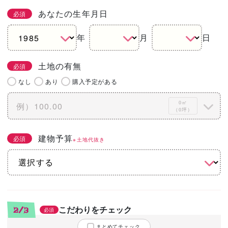
あなたの生年月日
必須
年
月
日
土地の有無
必須
なし
あり
購入予定がある
0㎡
（0坪）
建物予算
必須
※土地代抜き
こだわりをチェック
2/3
必須
まとめてチェック