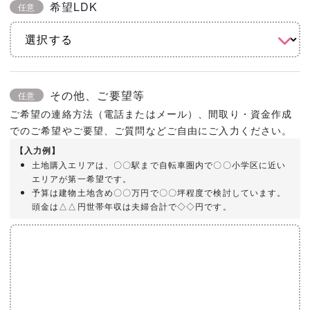
希望LDK
任意
その他、ご要望等
任意
ご希望の連絡方法（電話またはメール）、間取り・資金作成
でのご希望やご要望、ご質問などご自由にご入力ください。
【入力例】
土地購入エリアは、〇〇駅まで自転車圏内で〇〇小学区に近い
エリアが第一希望です。
予算は建物土地含め〇〇万円で〇〇坪程度で検討しています。
頭金は△△円世帯年収は夫婦合計で◇◇円です。