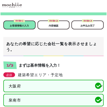
STEP.
1
STEP.
2
STEP.
3
お客様情報の入力
内容確認
お申込み完了
あなたの希望に応じた会社一覧を表示させましょ
う。
まずは基本情報を入力！
1/3
建築希望エリア・予定地
必須