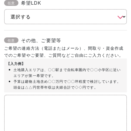
希望LDK
任意
その他、ご要望等
任意
ご希望の連絡方法（電話またはメール）、間取り・資金作成
でのご希望やご要望、ご質問などご自由にご入力ください。
【入力例】
土地購入エリアは、〇〇駅まで自転車圏内で〇〇小学区に近い
エリアが第一希望です。
予算は建物土地含め〇〇万円で〇〇坪程度で検討しています。
頭金は△△円世帯年収は夫婦合計で◇◇円です。