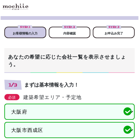
STEP.
1
STEP.
2
STEP.
3
お客様情報の入力
内容確認
お申込み完了
あなたの希望に応じた会社一覧を表示させましょ
う。
まずは基本情報を入力！
1/3
建築希望エリア・予定地
必須