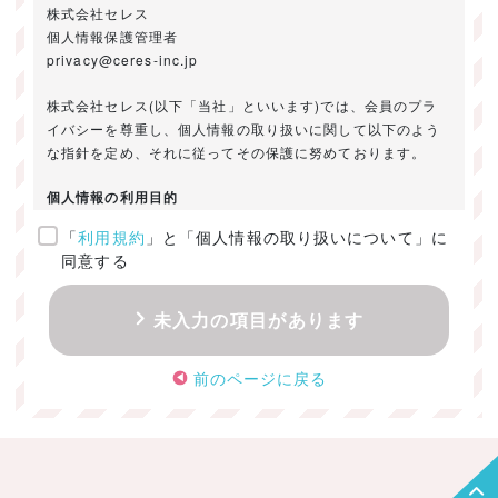
株式会社セレス
個人情報保護管理者
privacy@ceres-inc.jp
株式会社セレス(以下「当社」といいます)では、会員のプラ
イバシーを尊重し、個人情報の取り扱いに関して以下のよう
な指針を定め、それに従ってその保護に努めております。
個人情報の利用目的
「
利用規約
」と「個人情報の取り扱いについて」に
ご提供いただきました個人情報は、以下のためにのみ利用い
同意する
たします。
・お問い合わせに対する回答及び資料送付のご連絡
未入力の項目があります
・当社のお客様向けサービスの提供
・本人確認
前のページに戻る
・サービスの開発・改善のための分析
・サービスに関する広告の効果測定
個人情報の取得・利用・提供・委託
（1）個人情報の取得に際しては、利用目的、取扱い範囲を明