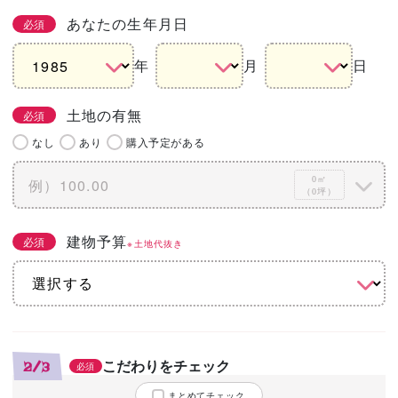
あなたの生年月日
必須
年
月
日
土地の有無
必須
なし
あり
購入予定がある
0㎡
（0坪）
建物予算
必須
※土地代抜き
こだわりをチェック
2/3
必須
まとめてチェック