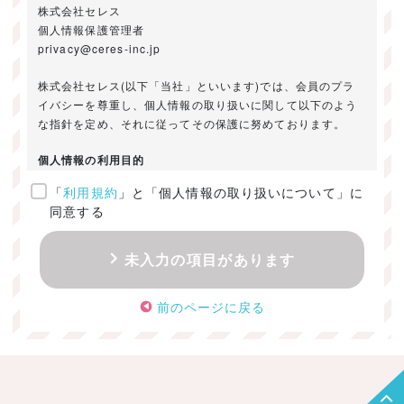
株式会社セレス
個人情報保護管理者
privacy@ceres-inc.jp
株式会社セレス(以下「当社」といいます)では、会員のプラ
イバシーを尊重し、個人情報の取り扱いに関して以下のよう
な指針を定め、それに従ってその保護に努めております。
個人情報の利用目的
「
利用規約
」と「個人情報の取り扱いについて」に
ご提供いただきました個人情報は、以下のためにのみ利用い
同意する
たします。
・お問い合わせに対する回答及び資料送付のご連絡
未入力の項目があります
・当社のお客様向けサービスの提供
・本人確認
前のページに戻る
・サービスの開発・改善のための分析
・サービスに関する広告の効果測定
個人情報の取得・利用・提供・委託
（1）個人情報の取得に際しては、利用目的、取扱い範囲を明