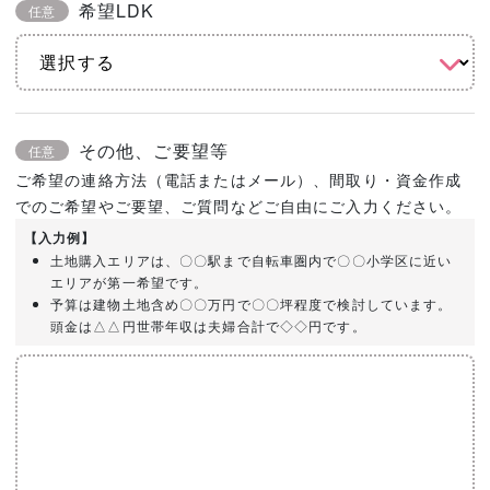
希望LDK
任意
その他、ご要望等
任意
ご希望の連絡方法（電話またはメール）、間取り・資金作成
でのご希望やご要望、ご質問などご自由にご入力ください。
【入力例】
土地購入エリアは、〇〇駅まで自転車圏内で〇〇小学区に近い
エリアが第一希望です。
予算は建物土地含め〇〇万円で〇〇坪程度で検討しています。
頭金は△△円世帯年収は夫婦合計で◇◇円です。