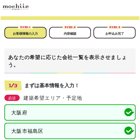
STEP.
1
STEP.
2
STEP.
3
お客様情報の入力
内容確認
お申込み完了
あなたの希望に応じた会社一覧を表示させましょ
う。
まずは基本情報を入力！
1/3
建築希望エリア・予定地
必須