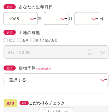
あなたの生年月日
必須
年
月
日
土地の有無
必須
なし
あり
購入予定がある
0㎡
（0坪）
建物予算
必須
※土地代抜き
こだわりをチェック
2/3
必須
まとめてチェック