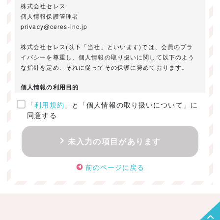
株式会社セレス
個人情報保護管理者
privacy@ceres-inc.jp
株式会社セレス(以下「当社」といいます)では、会員のプラ
イバシーを尊重し、個人情報の取り扱いに関して以下のよう
な指針を定め、それに従ってその保護に努めております。
個人情報の利用目的
「
利用規約
」と「個人情報の取り扱いについて」に
ご提供いただきました個人情報は、以下のためにのみ利用い
同意する
たします。
・お問い合わせに対する回答及び資料送付のご連絡
未入力の項目があります
・当社のお客様向けサービスの提供
・本人確認
前のページに戻る
・サービスの開発・改善のための分析
・サービスに関する広告の効果測定
個人情報の取得・利用・提供・委託
（1）個人情報の取得に際しては、利用目的、取扱い範囲を明