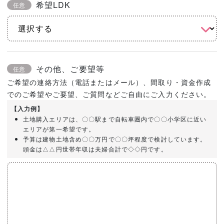
希望LDK
任意
その他、ご要望等
任意
ご希望の連絡方法（電話またはメール）、間取り・資金作成
でのご希望やご要望、ご質問などご自由にご入力ください。
【入力例】
土地購入エリアは、〇〇駅まで自転車圏内で〇〇小学区に近い
エリアが第一希望です。
予算は建物土地含め〇〇万円で〇〇坪程度で検討しています。
頭金は△△円世帯年収は夫婦合計で◇◇円です。