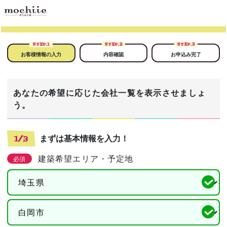
STEP.
1
STEP.
2
STEP.
3
お客様情報の入力
内容確認
お申込み完了
あなたの希望に応じた会社一覧を表示させましょ
う。
まずは基本情報を入力！
1/3
建築希望エリア・予定地
必須