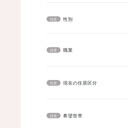
性別
任意
職業
任意
現在の住居区分
任意
希望世帯
任意