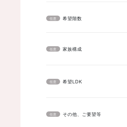
希望階数
任意
家族構成
任意
希望LDK
任意
その他、ご要望等
任意