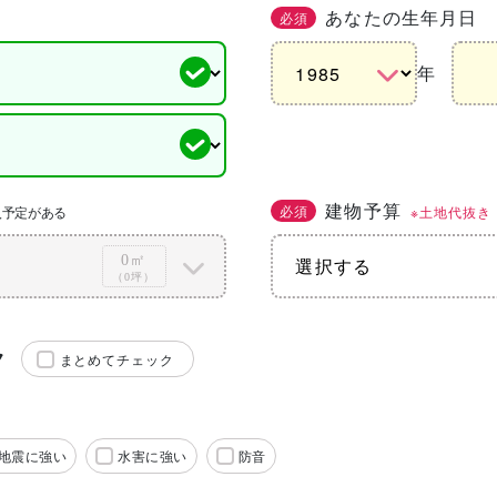
あなたの生年月日
必須
年
建物予算
必須
※土地代抜き
入予定がある
0㎡
（0坪）
ク
まとめてチェック
地震に強い
水害に強い
防音