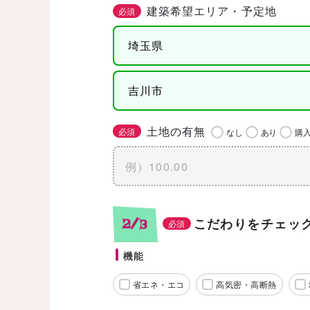
建築希望エリア・予定地
必須
土地の有無
必須
なし
あり
購
こだわりをチェッ
2/3
必須
機能
省エネ・エコ
高気密・高断熱